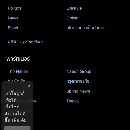
Politics
Lifestyle
News
Opinion
Event
นโยบายการเป็นส่วนตัว
นิยาย
by KaweBook
พาร์ทเนอร์
The Nation
Nation Group
คม ชัด ลึก
กรุงเทพธุรกิจ
×
Nation
Spring News
เราใช้คุกกี้
เพื่อให้
Thainewsonline
Tnews
เว็บไซต์
ฐานเศรษฐกิจ
ทำงานได้ดี
ขึ้น
เพิ่มเติม