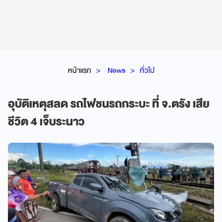
หน้าแรก
News
ทั่วไป
อุบัติเหตุสลด รถไฟชนรถกระบะ ที่ จ.ตรัง เสีย
ชีวิต 4 เจ็บระนาว