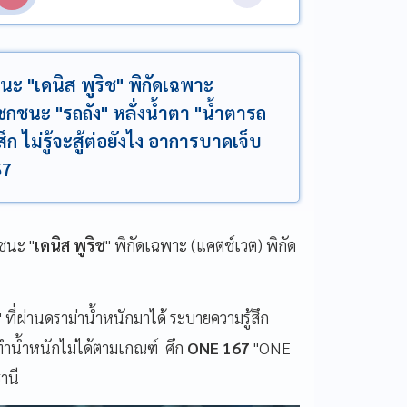
ชนะ "เดนิส พูริช" พิกัดเฉพาะ
งชกชนะ "รถถัง" หลั่งน้ำตา "น้ำตารถ
ก ไม่รู้จะสู้ต่อยังไง อาการบาดเจ็บ
67
กชนะ "
เดนิส พูริช
" พิกัดเฉพาะ (แคตช์เวต) พิกัด
" ที่ผ่านดราม่าน้ำหนักมาได้ ระบายความรู้สึก
ารทำน้ำหนักไม่ได้ตามเกณฑ์ ศึก
ONE 167
"ONE
านี