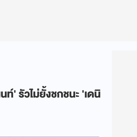
ท์' รัวไม่ยั้งชกชนะ 'เดนิ