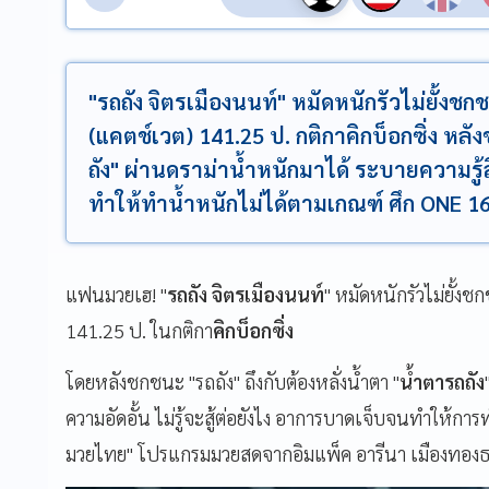
"รถถัง จิตรเมืองนนท์" หมัดหนักรัวไม่ยั้งชก
(แคตช์เวต) 141.25 ป. กติกาคิกบ็อกซิ่ง หลั
ถัง" ผ่านดราม่าน้ำหนักมาได้ ระบายความรู้สึ
ทำให้ทำน้ำหนักไม่ได้ตามเกณฑ์ ศึก ONE 1
แฟนมวยเฮ! "
รถถัง จิตรเมืองนนท์
" หมัดหนักรัวไม่ยั้งช
141.25 ป. ในกติกา
คิกบ็อกซิ่ง
โดยหลังชกชนะ "รถถัง" ถึงกับต้องหลั่งน้ำตา "
น้ำตารถถัง
ความอัดอั้น ไม่รู้จะสู้ต่อยังไง อาการบาดเจ็บจนทำให้ก
มวยไทย" โปรแกรมมวยสดจากอิมแพ็ค อารีนา เมืองทองธ