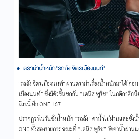
ดราม่าน้ำหนัก"รถถัง จิตรเมืองนนท์"
"รถถัง จิตรเมืองนนท์" ผ่านดราม่าเรื่องน้ำหนักมาได้ ก่อน
เมืองนนท์” ซึ่งมีคิวขึ้นชกกับ “เดนิส พูริช” ในกติกาคิกบ็
มิ.ย.นี้ ศึก ONE 167
ปรากฏว่าในวันชั่งน้ำหนัก “รถถัง” ค่าน้ำไม่ผ่านและชั่งน
ONE ทั้งสองรายการ ขณะที่ “เดนิส พูริช” วัดค่าน้ำผ่านแ