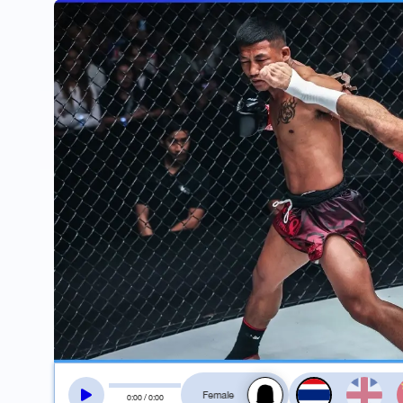
สลับเสียงอ่าน
0
:
00
/
0
:
00