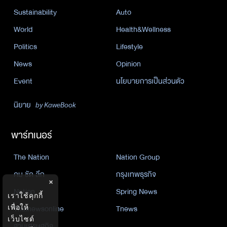
Sustainability
Auto
World
Health&Wellness
Politics
Lifestyle
News
Opinion
Event
นโยบายการเป็นส่วนตัว
นิยาย
by KaweBook
พาร์ทเนอร์
The Nation
Nation Group
คม ชัด ลึก
กรุงเทพธุรกิจ
×
Nation
Spring News
เราใช้คุกกี้
เพื่อให้
Thainewsonline
Tnews
เว็บไซต์
ฐานเศรษฐกิจ