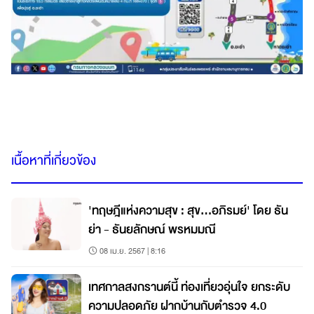
เนื้อหาที่เกี่ยวข้อง
'ทฤษฎีแห่งความสุข : สุข…อภิรมย์' โดย ธัน
ย่า - ธันยลักษณ์ พรหมมณี
08 เม.ย. 2567 | 8:16
เทศกาลสงกรานต์นี้ ท่องเที่ยวอุ่นใจ ยกระดับ
ความปลอดภัย ฝากบ้านกับตำรวจ 4.0