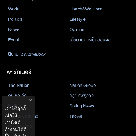
World
Health&Wellness
Politics
Lifestyle
News
Opinion
Event
นโยบายการเป็นส่วนตัว
นิยาย
by KaweBook
พาร์ทเนอร์
The Nation
Nation Group
คม ชัด ลึก
กรุงเทพธุรกิจ
×
Nation
Spring News
เราใช้คุกกี้
Thainewsonline
Tnews
เพื่อให้
เว็บไซต์
ฐานเศรษฐกิจ
ทำงานได้ดี