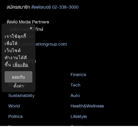
สมัครสมาชิก
ติดต่อเบอร์ 02-338-3000
ติดต่อ Media Partners
×
- เมธิกา เมธาพิทักษ์
02-338-3198
เราใช้คุกกี้
metika_met@nationgroup.com
เพื่อให้
เว็บไซต์
ทำงานได้ดี
หมวดหมู่ข่าว
ขึ้น
เพิ่มเติม
Economics
Finance
ยอมรับ
Business
Tech
ตั้งค่า
Sustainability
Auto
World
Health&Wellness
Politics
Lifestyle
News
Opinion
Event
นโยบายการเป็นส่วนตัว