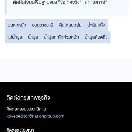
ตัดสินใจบนพื้นฐานของ “ข้อเท็จจริง” และ “โอกาส”
ฝนตกหนัก
อุบลราชธานี
ดินโคลนถล่ม
น้ำล้นตลิ่ง
แม่น้ำมูล
น้ำมูล
น้ำมูลทะลักท่วมหนัก
น้ำมูลล้นตลิ่ง
ติดต่อกรุงเทพธุรกิจ
ติดต่อกองบรรณาธิการ
ktwebeditor@nationgroup.com
ติดต่อลงโฆษณา