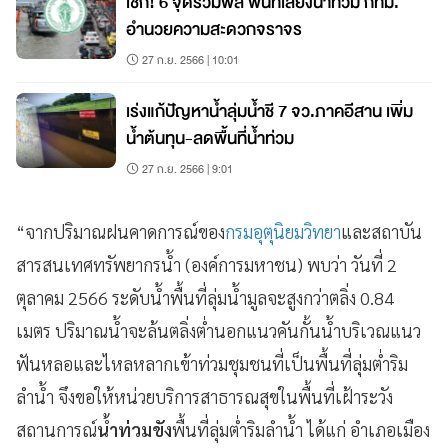
เช็ก! 6 จุดรวมพล พื้นที่เสี่ยงน้ำท่วม กทม.
อำนวยความสะดวกจราจร
27 ก.ย. 2566 | 10:01
เร่งแก้ปัญหาน้ำลุ่มน้ำชี 7 จว.ภาคอีสาน เพิ่ม
น้ำต้นทุน-ลดพื้นที่น้ำท่วม
27 ก.ย. 2566 | 9:01
“จากปริมาณฝนคาดการณ์ของ
กรมอุตุนิยมวิทยา
และสถาบัน
สารสนเทศทรัพยากรน้ำ (องค์การมหาชน) พบว่า วันที่ 2
ตุลาคม 2566 ระดับน้ำพื้นที่ลุ่มน้ำมูลจะสูงกว่าตลิ่ง 0.84
เมตร ปริมาณน้ำจะล้นตลิ่งต่ำนอกแนวคันกั้นน้ำบริเวณแนว
ฟันหลอและไหลหลากเข้าท่วมชุมชนที่เป็นพื้นที่ลุ่มต่ำริม
ลำน้ำ จึงขอให้หน่วยบริการสาธารณสุขในพื้นที่เฝ้าระวัง
สถานการณ์
น้ำท่วมขัง
พื้นที่ลุ่มต่ำริมลำน้ำ ได้แก่ อำเภอเมือง