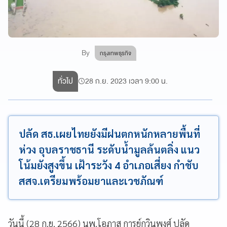
By
กรุงเทพธุรกิจ
ทั่วไป
28 ก.ย. 2023 เวลา 9:00 น.
ปลัด สธ.เผยไทยยังมีฝนตกหนักหลายพื้นที่
ห่วง อุบลราชธานี ระดับน้ำมูลล้นตลิ่ง แนว
โน้มยังสูงขึ้น เฝ้าระวัง 4 อำเภอเสี่ยง กำชับ
สสจ.เตรียมพร้อมยาและเวชภัณฑ์
วันนี้ (28 ก.ย. 2566) นพ.โอภาส การย์กวินพงศ์ ปลัด