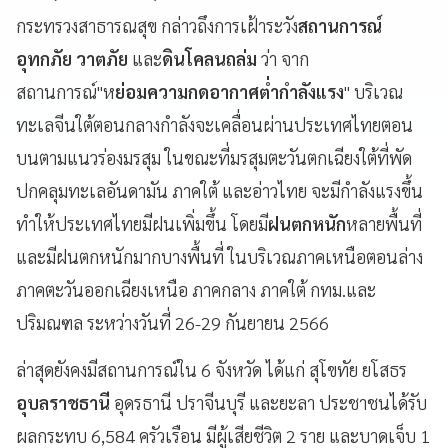
กระทรวงสาธารณสุข กล่าวถึงการเฝ้าระวัง
สถานการณ์
อุทกภัย วาตภัย
และ
ดินโคลนถล่ม
ว่า จาก
สถานการณ์"ห
ย่อมความกดอากาศต่ำกำลังแรง
" บริเวณ
ทะเลจีนใต้ตอนกลางกำลังจะเคลื่อนผ่านประเทศไทยตอน
บนตามแนวร่องมรสุม ในขณะที่มรสุมตะวันตกเฉียงใต้ที่พัด
ปกคลุมทะเลอันดามัน ภาคใต้ และอ่าวไทย จะมีกำลังแรงขึ้น
ทำให้ประเทศไทยมีฝนเพิ่มขึ้น โดยมี
ฝนตกหนัก
หลายพื้นที่
และมีฝนตกหนักมากบางพื้นที่ ในบริเวณภาคเหนือตอนล่าง
ภาคตะวันออกเฉียงเหนือ ภาคกลาง ภาคใต้ กทม.และ
ปริมณฑล ระหว่างวันที่ 26-29 กันยายน 2566
ล่าสุดยังคงมีสถานการณ์ใน 6 จังหวัด ได้แก่ สุโขทัย ยโสธร
อุบลราชธานี
อุดรธานี ปราจีนบุรี และยะลา ประชาชนได้รับ
ผลกระทบ 6,584 ครัวเรือน มีผู้เสียชีวิต 2 ราย และบาดเจ็บ 1