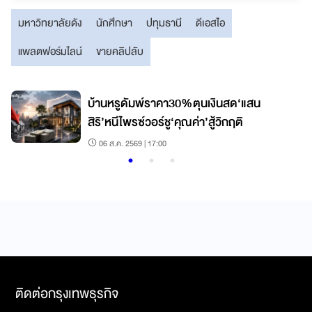
มหาวิทยาลัยดัง
นักศึกษา
ปทุมธานี
ดีเอสไอ
แพลตฟอร์มไลน์
ขายคลิปลับ
บ้านหรูดัมพ์ราคา30%ตุนเงินสด‘แสน
สิริ’หนีไพรซ์วอร์ชู‘คุณค่า’สู้วิกฤติ
06 ส.ค. 2569 | 17:00
ติดต่อกรุงเทพธุรกิจ