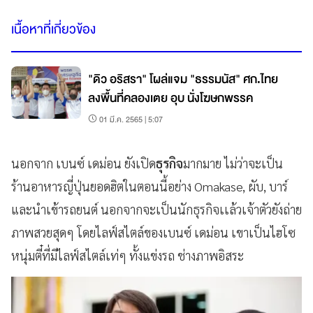
เนื้อหาที่เกี่ยวข้อง
"ดิว อริสรา" โผล่แจม "ธรรมนัส" ศก.ไทย
ลงพื้นที่คลองเตย อุบ นั่งโฆษกพรรค
01 มี.ค. 2565 | 5:07
นอกจาก เบนซ์ เดม่อน ยังเปิด
ธุรกิจ
มากมาย ไม่ว่าจะเป็น
ร้านอาหารญี่ปุ่นยอดฮิตในตอนนี้อย่าง Omakase, ผับ, บาร์
และนำเข้ารถยนต์ นอกจากจะเป็นนักธุรกิจเเล้วเจ้าตัวยังถ่าย
ภาพสวยสุดๆ โดยไลฟ์สไตล์ของเบนซ์ เดม่อน เขาเป็นไฮโซ
หนุ่มตี๋ที่มีไลฟ์สไตล์เท่ๆ ทั้งแข่งรถ ช่างภาพอิสระ