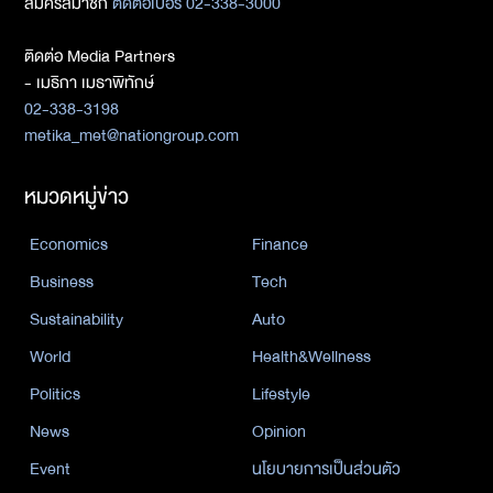
สมัครสมาชิก
ติดต่อเบอร์ 02-338-3000
ติดต่อ Media Partners
- เมธิกา เมธาพิทักษ์
02-338-3198
metika_met@nationgroup.com
หมวดหมู่ข่าว
Economics
Finance
Business
Tech
Sustainability
Auto
World
Health&Wellness
Politics
Lifestyle
News
Opinion
Event
นโยบายการเป็นส่วนตัว