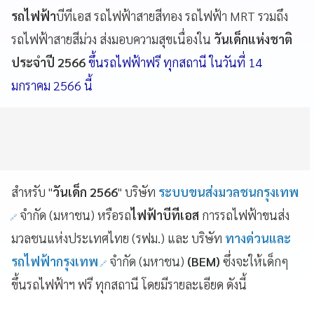
รถไฟฟ้า
บีทีเอส รถไฟฟ้าสายสีทอง รถไฟฟ้า MRT รวมถึง
รถไฟฟ้าสายสีม่วง ส่งมอบความสุขเนื่องใน
วันเด็กแห่งชาติ
ประจำปี 2566
ขึ้นรถไฟฟ้าฟรี ทุกสถานี ในวันที่ 14
มกราคม 2566 นี้
สำหรับ "
วันเด็ก 2566
" บริษัท
ระบบขนส่งมวลชนกรุงเทพ
จำกัด (มหาชน) หรือรถ
ไฟฟ้าบีทีเอส
การรถไฟฟ้าขนส่ง
มวลชนแห่งประเทศไทย (รฟม.) และ บริษัท
ทางด่วนและ
รถไฟฟ้ากรุงเทพ
จำกัด (มหาชน)
(BEM)
ซึ่งจะให้เด็กๆ
ขึ้นรถไฟฟ้าฯ ฟรี ทุกสถานี โดยมีรายละเอียด ดังนี้