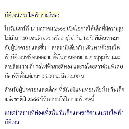
บีทีเอส / รถไฟฟ้าสายสีทอง
ในวันเสาร์ที่ 14 มกราคม 2566 เปิดโอกาสให้เด็กที่มีความสูง
ไม่เกิน 140 เซนติเมตร หรืออายุไม่เกิน 14 ปี ที่เดินทางมา
กับผู้ปกครอง และขึ้น – ลงสถานีเดียวกัน เดินทางด้วยรถไฟ
ฟ้าบีทีเอสฟรี ตลอดสาย ทั้งในส่วนต่อขยายสายสุขุมวิท และ
สายสีลม รวมถึง รถไฟฟ้าสายสีทอง และรถโดยสารด่วนพิเศษ
บีอาร์ที ตั้งแต่เวลา 06.00 น. ถึง 24.00 น.
สำหรับผู้ปกครองและเด็กๆ ที่ยังไม่มีแผนท่องเที่ยวใน
วันเด็ก
แห่งชาติปี 2566
บีทีเอสขอใช้โอกาสพิเศษนี้
แนะนำสถานที่ท่องเที่ยวในวันเด็กแห่งชาติตามแนวรถไฟฟ้า
บีทีเอส