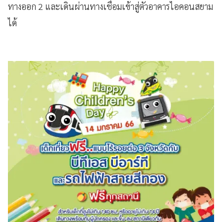
ทางออก 2 และเดินผ่านทางเชื่อมเข้าสู่ตัวอาคารไอคอนสยาม
ได้