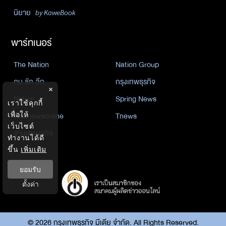
นิยาย
by KaweBook
พาร์ทเนอร์
The Nation
Nation Group
คม ชัด ลึก
กรุงเทพธุรกิจ
×
Nation
Spring News
เราใช้คุกกี้
เพื่อให้
Thainewsonline
Tnews
เว็บไซต์
ฐานเศรษฐกิจ
ทำงานได้ดี
ขึ้น
เพิ่มเติม
ยอมรับ
ตั้งค่า
©
2026
กรุงเทพธุรกิจ มีเดีย จำกัด. All Rights Reserved.