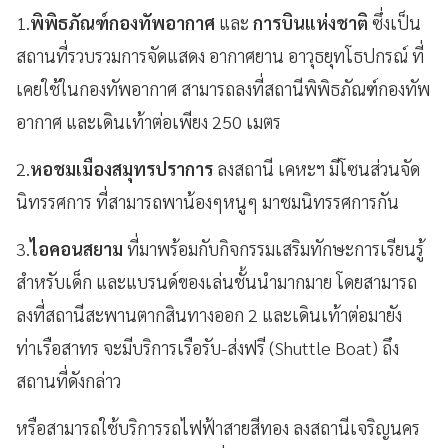
1.
พิพิธภัณฑ์กองทัพอากาศ
และ
การบินแห่งชาติ
ซึ่งเป็น
สถานที่รวบรวมการจัดแสดง อากาศยาน อาวุธยุทโธปกรณ์ ที่
เคยใช้ในกองทัพอากาศ สามารถลงที่สถานีพิพิธภัณฑ์กองทัพ
อากาศ และเดินเท้าต่อเพียง 250 เมตร
2.
หอชมเมืองสมุทรปราการ
ลงสถานี เคหะฯ มีโซนส่วนจัด
นิทรรศการ ที่สามารถพาน้องๆหนูๆ มาชมนิทรรศการกัน
3.
ไอคอนสยาม
ที่มาพร้อมกับกิจกรรมเสริมทักษะการเรียนรู้
สำหรับเด็ก และแบรนด์ของเล่นชั้นนำมากมาย โดยสามารถ
ลงที่สถานีสะพานตากสินทางออก 2 และเดินเท้าต่อมายัง
ท่าเรือสาทร จะมีบริการเรือรับ-ส่งฟรี (Shuttle Boat) ถึง
สถานที่ดังกล่าว
หรือสามารถใช้บริการรถไฟฟ้าสายสีทอง ลงสถานีเจริญนคร