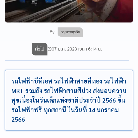
By
กรุงเทพธุรกิจ
ทั่วไป
07 ม.ค. 2023 เวลา 6:14 น.
รถไฟฟ้าบีทีเอส รถไฟฟ้าสายสีทอง รถไฟฟ้า
MRT รวมถึง รถไฟฟ้าสายสีม่วง ส่งมอบความ
สุขเนื่องในวันเด็กแห่งชาติประจำปี 2566 ขึ้น
รถไฟฟ้าฟรี ทุกสถานี ในวันที่ 14 มกราคม
2566