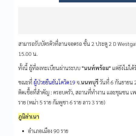
สามารถรับบัตรคิวที่ลานจอดรถ ชั้น 2 ประตู 2 D Westgat
15.00 น.
ทั้งนี้ ผู้ที่ลงทะเบียนผ่านระบบ
"นนท์พร้อม"
แต่ยังไม่ได
ขณะที่
ผู้ป่วยยืนยันโควิด
19
จ
.
นนทบุรี
วันที่
6
กันยายน
ติดเชื้อที่สำคัญ
:
ครอบครัว
,
สถานที่ทำงาน
และชุมชน
เพ
ราย
(
พม่า
5
ราย
กัมพูชา
6
ราย
ลาว
3
ราย
)
ภูมิลำเนา
อำเภอเมือง
90
ราย