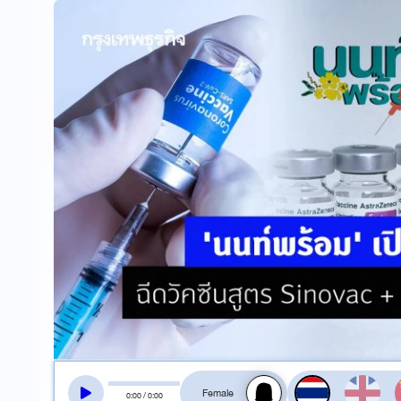
สลับเสียงอ่าน
0
:
00
/
0
:
00