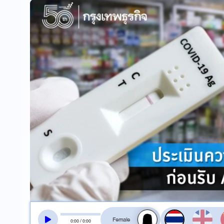
สลับเสียงอ่าน
0
:
00
/
0
:
00