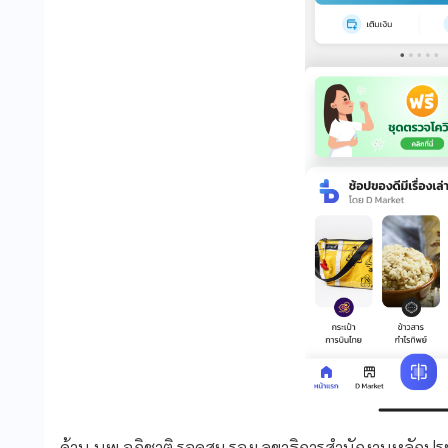
ด้าน นพ.อภิชาติ รอดสม รองเลขาธิการสำนักงานหลักประ