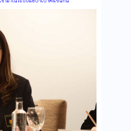
ูลเข้ามาในระบบแอปฯเป๋าตังเช่นกัน