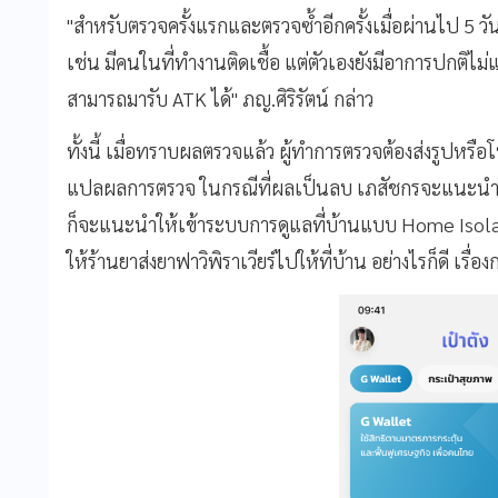
"สำหรับตรวจครั้งแรกและตรวจซ้ำอีกครั้งเมื่อผ่านไป 5 วัน
เช่น มีคนในที่ทำงานติดเชื้อ แต่ตัวเองยังมีอาการปกติไม่แน
สามารถมารับ ATK ได้" ภญ.ศิริรัตน์ กล่าว
ทั้งนี้ เมื่อทราบผลตรวจแล้ว ผู้ทำการตรวจต้องส่งรูปหร
แปลผลการตรวจ ในกรณีที่ผลเป็นลบ เภสัชกรจะแนะนำให้ก
ก็จะแนะนำให้เข้าระบบการดูแลที่บ้านแบบ Home Isolat
ให้ร้านยาส่งยาฟาวิพิราเวียร์ไปให้ที่บ้าน อย่างไรก็ดี เรื่