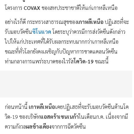
โครงการ
COVAX
ของสหประชาชาติให้แก่เกาหลีเหนือ
อย่างไรก็ดี กระทรวงสาธารณสุขของ
เกาหลีเหนือ
ปฏิเสธที่จะ
รับมอบวัคซีน
ซิโนแวค
โดยระบุว่าควรมีการส่งวัคซีนดังกล่าว
ไปให้แก่ประเทศที่ได้รับผลกระทบมากกว่าเกาหลีเหนือ
ขณะที่ทั่วโลกยังคงเผชิญกับปัญหาการขาดแคลนวัคซีน
ท่ามกลางการแพร่ระบาดของไวรัส
โควิด-19
ขณะนี้
ก่อนหน้านี้
เกาหลีเหนือ
เคยปฏิเสธที่จะรับมอบวัคซีนต้านโค
วิด-19 ของบริษัท
แอสตร้าเซนเนก้า
ในเดือนก.ค. เนื่องจากมี
ความกังวล
ผลข้างเคียง
จากการฉีดวัคซีน