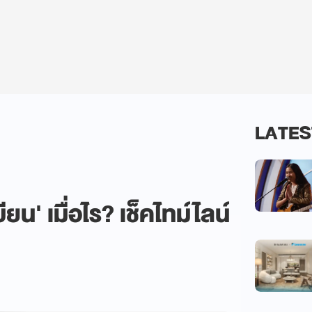
LATES
เบียน' เมื่อไร? เช็คไทม์ไลน์