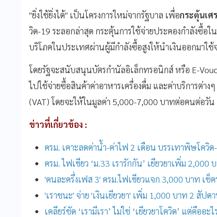
"ยิ่งใช้ยิ่งได้" เป็นโครงการใหม่จากรัฐบาล เพื่อ
กระตุ้นเศ
วิด-19 ระลอกล่าสุด กระตุ้นการใช้จ่าย
ประคองกำลังซื้อในช
บริโภคในประเทศผ่านผู้มีกำลังซื้อสูงให้นำเงินออกมาใช้จ
โดยรัฐจะสนับสนุนบัตรกำนัลอิเล็กทรอนิกส์ หรือ E-Voucher ใ
ไปใช้จ่ายซื้อสินค้าค่าอาหารเครื่องดื่ม และค่าบริการต่า
(VAT) โดยจะให้ในมูลค่า 5,000-7,000 บาทต่อคนต่อวัน
ข่าวที่เกี่ยวข้อง :
ครม. เคาะลดค่าน้ำ-ค่าไฟ 2 เดือน บรรเทาพิษโควิด
ครม. ไฟเขียว ‘ม.33 เรารักกัน’ เยียวยาเพิ่ม 2,000 
'คนละครึ่งเฟส 3' ครม.ไฟเขียวแจก 3,000 บาท เช็ครา
'เราชนะ' จ่าย 'เงินเยียวยา' เพิ่ม 1,000 บาท 2 สัปด
เคลียร์ชัด ‘เรามีเรา’ ไม่ใช่ ‘เยียวยาโควิด’ แต่คืออะไ