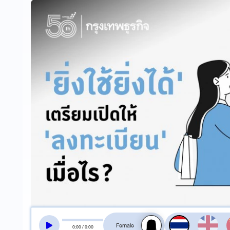
สลับเสียงอ่าน
0
:
00
/
0
:
00