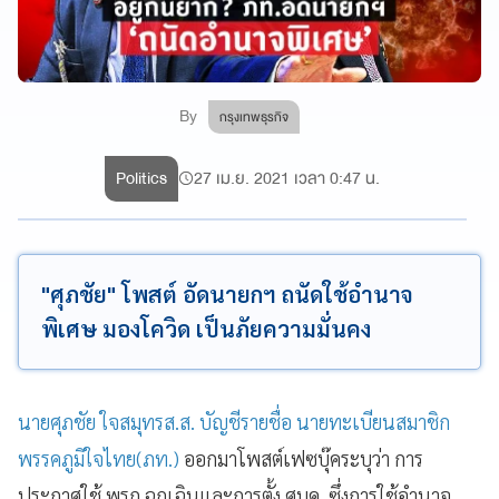
By
กรุงเทพธุรกิจ
Politics
27 เม.ย. 2021 เวลา 0:47 น.
"ศุภชัย" โพสต์ อัดนายกฯ ถนัดใช้อำนาจ
พิเศษ มองโควิด เป็นภัยความมั่นคง
นายศุภชัย
ใจสมุทร
ส.ส. บัญชีรายชื่อ นายทะเบียนสมาชิก
พรรคภูมิใจไทย(ภท.)
ออกมาโพสต์เฟซบุ๊คระบุว่า
การ
ประกาศใช้
พรก
.
ฉุกเฉินและการตั้ง
ศบค
.
ซึ่งการใช้อํานาจ