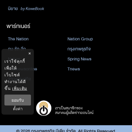
นิยาย
by KaweBook
พาร์ทเนอร์
The Nation
Nation Group
คม ชัด ลึก
กรุงเทพธุรกิจ
×
Nation
Spring News
เราใช้คุกกี้
Thainewsonline
Tnews
เพื่อให้
เว็บไซต์
ฐานเศรษฐกิจ
ทำงานได้ดี
ขึ้น
เพิ่มเติม
ยอมรับ
ตั้งค่า
©
2026
กรุงเทพธุรกิจ มีเดีย จำกัด. All Rights Reserved.