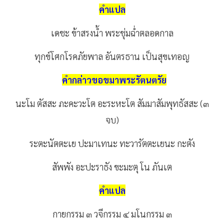
คำแปล
เดชะ
ข้าสรงน้ำ
พระชุ่มฉ่ำตลอดกาล
ทุกข์โศกโรคภัยพาล
อันตรธาน
เป็นสุข
เทอญ
คำกล่าวขอขมาพระรัตนตรัย
นะโม
ตัสสะ
ภะคะวะโต
อะระหะโต
สัมมาสัมพุทธัสสะ
(
๓
จบ
)
ระตะนัตตะเย
ปะมาเทนะ
ทะวารัตตะเยนะ
กะตัง
สัพพัง
อะปะราธัง
ขะมะตุ
โน
ภันเต
คำแปล
กายกรรม
๓
วจีกรรม
๔
มโนกรรม
๓