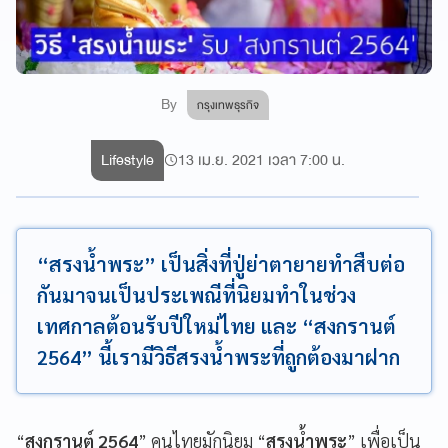
By
กรุงเทพธุรกิจ
Lifestyle
13 เม.ย. 2021 เวลา 7:00 น.
“สรงน้ำพระ” เป็นสิ่งที่ปู่ย่าตายายทำสืบต่อ
กันมาจนเป็นประเพณีที่นิยมทำในช่วง
เทศกาลต้อนรับปีใหม่ไทย และ “สงกรานต์
2564” นี้เรามีวิธีสรงน้ำพระที่ถูกต้องมาฝาก
“
สงกรานต์
2564
”
คนไทยมักนิยม
“
สรงน้ำพระ
”
เพื่อเป็น