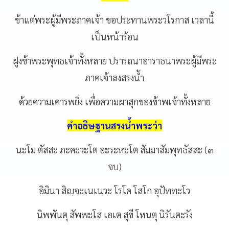
ข้าแต่พระผู้มีพระภาคเจ้า
ขอประทานพระวโรกาส
เวลานี้
เป็นหน้าร้อน
ฝูงข้าพระพุทธเจ้าทั้งหลาย
ปรารถนาอาราธนาพระผู้มีพระ
ภาคเจ้าลงสรงน้ำ
ด้วยความเคารพยิ่ง
เพื่อความผาสุกของข้าพเจ้าทั้งหลาย
คำอธิษฐานสรงน้ำพระว่า
นะโม
ตัสสะ
ภะคะวะโต
อะระหะโต
สัมมาสัมพุทธัสสะ
(
๓
จบ
)
อิมินา
สิญฺจะเนเนวะ
โรโค
โสโก
อุปัททะโว
นิพพันตุ
สัพพะโส
เอเต
สุขี
โหนตุ
นิรันตะรัง