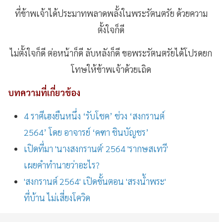
ที่ข้าพเจ้าได้ประมาทพลาดพลั้งในพระรัตนตรัย
ด้วยความ
ตั้งใจก็ดี
ไม่ตั้งใจก็ดี
ต่อหน้าก็ดี
ลับหลังก็ดี
ขอพระรัตนตรัยได้โปรดยก
โทษให้ข้าพเจ้าด้วยเถิด
บทความที่เกี่ยวข้อง
4 ราศีเฮงยืนหนึ่ง ‘รับโชค’ ช่วง ‘สงกรานต์
2564’ โดย อาจารย์ ‘คฑา ชินบัญชร’
เปิดที่มา 'นางสงกรานต์' 2564 'รากษสเทวี'
เผยคำทำนายว่าอะไร?
'สงกรานต์ 2564' เปิดขั้นตอน 'สรงน้ำพระ'
ที่บ้าน ไม่เสี่ยงโควิด