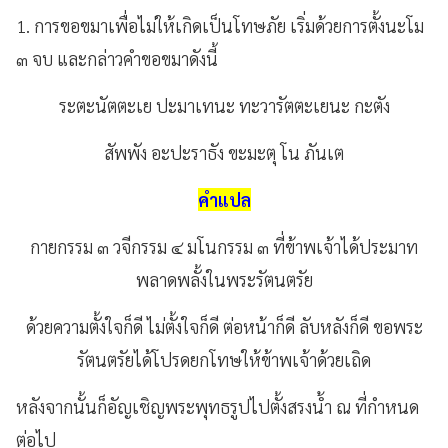
1. การขอขมาเพื่อไม่ให้เกิดเป็นโทษภัย
เริ่มด้วยการตั้งนะโม
๓
จบ
และกล่าวคำขอขมาดังนี้
ระตะนัตตะเย
ปะมาเทนะ
ทะวารัตตะเยนะ
กะตัง
สัพพัง
อะปะราธัง
ขะมะตุ
โน
ภันเต
คำแปล
กายกรรม
๓
วจีกรรม
๔
มโนกรรม
๓
ที่ข้าพเจ้าได้ประมาท
พลาดพลั้งในพระรัตนตรัย
ด้วยความตั้งใจก็ดี
ไม่ตั้งใจก็ดี
ต่อหน้าก็ดี
ลับหลังก็ดี
ขอพระ
รัตนตรัยได้โปรดยกโทษให้ข้าพเจ้าด้วยเถิด
หลังจากนั้นก็อัญเชิญพระพุทธรูปไปตั้งสรงน้ำ
ณ
ที่กำหนด
ต่อไป