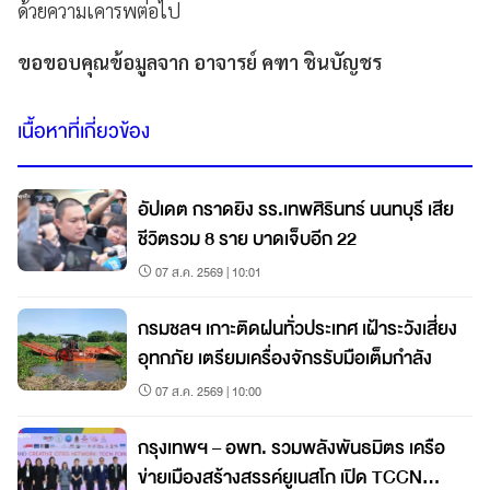
ด้วยความเคารพต่อไป
ขอขอบคุณข้อมูลจาก อาจารย์ คฑา ชินบัญชร
เนื้อหาที่เกี่ยวข้อง
อัปเดต กราดยิง รร.เทพศิรินทร์ นนทบุรี เสีย
ชีวิตรวม 8 ราย บาดเจ็บอีก 22
07 ส.ค. 2569 | 10:01
กรมชลฯ เกาะติดฝนทั่วประเทศ เฝ้าระวังเสี่ยง
อุทกภัย เตรียมเครื่องจักรรับมือเต็มกำลัง
07 ส.ค. 2569 | 10:00
กรุงเทพฯ – อพท. รวมพลังพันธมิตร เครือ
ข่ายเมืองสร้างสรรค์ยูเนสโก เปิด TCCN