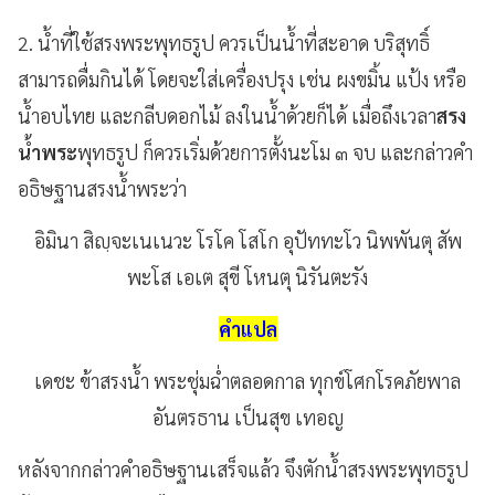
2.
น้ำที่ใช้สรงพระพุทธรูป
ควรเป็นน้ำที่สะอาด
บริสุทธิ์
สามารถดื่มกินได้
โดยจะใส่เครื่องปรุง
เช่น
ผงขมิ้น
แป้ง
หรือ
น้ำอบไทย
และกลีบดอกไม้
ลงในน้ำด้วยก็ได้
เมื่อถึงเวลา
สรง
น้ำพระ
พุทธรูป
ก็ควรเริ่มด้วยการตั้งนะโม
๓
จบ
และกล่าวคำ
อธิษฐานสรงน้ำพระว่า
อิมินา
สิญฺจะเนเนวะ
โรโค
โสโก
อุปัททะโว
นิพพันตุ
สัพ
พะโส
เอเต
สุขี
โหนตุ
นิรันตะรัง
คำแปล
เดชะ
ข้าสรงน้ำ
พระชุ่มฉ่ำตลอดกาล
ทุกข์โศกโรคภัยพาล
อันตรธาน
เป็นสุข
เทอญ
หลังจากกล่าวคำอธิษฐานเสร็จแล้ว
จึงตักน้ำสรงพระพุทธรูป