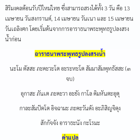
สิริมงคลต้อนรับปีใหม่ไทย
ซึ่งสามารถสรงได้ทั้ง 3
วัน
คือ
13
เมษายน
วันสงกรานต์
, 14
เมษายน
วันเนา
และ
15
เมษายน
วันเถลิงศก โดยเริ่มต้นจากการอาราธนาพระพุทธรูปลงสรง
น้ำก่อน
อาราธนาพระพุทธรูปลงสรงน้ำ
นะโม
ตัสสะ
ภะคะวะโต
อะระหะโต
สัมมาสัมพุทธัสสะ
(
๓
จบ
)
อุกาสะ
ภันเต
ภะคะวา
อะยัง
กาโล
คิมหันตะอุตุ
กาละสัมปัตโต
อิจฉามะ
ภะคะวันตัง
อะภิสิญจิตุง
สักกัจจัง
อาราธะนัง
กะโรมะ
คำแปล