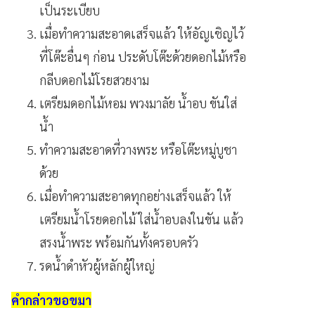
เป็นระเบียบ
เมื่อทำความสะอาดเสร็จแล้ว ให้อัญเชิญไว้
ที่โต๊ะอื่นๆ
ก่อน
ประดับโต๊ะด้วยดอกไม้หรือ
กลีบดอกไม้โรยสวยงาม
เตรียมดอกไม้หอม
พวงมาลัย
น้ำอบ
ขันใส่
น้ำ
ทำความสะอาดที่วางพระ หรือ
โต๊ะหมู่บูชา
ด้วย
เมื่อทำความสะอาดทุกอย่างเสร็จแล้ว
ให้
เตรียมน้ำโรยดอกไม้
ใส่น้ำอบลงในขัน แล้ว
สรงน้ำพระ พร้อมกันทั้งครอบครัว
รดน้ำดำหัวผู้หลักผู้ใหญ่
คำกล่าวขอขมา