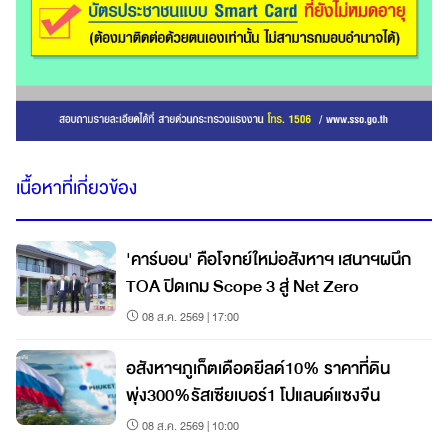
เนื้อหาที่เกี่ยวข้อง
'คาร์บอน' คือโจทย์ใหม่อสังหาฯ เสนาฯผนึก
TOA ปิดเกม Scope 3 สู่ Net Zero
08 ส.ค. 2569 | 17:00
อสังหาฯภูเก็ตเดือดยีลด์10% ราคาที่ดิน
พุ่ง300%รัสเซียเบอร์1 โปแลนด์แซงจีน
08 ส.ค. 2569 | 10:00