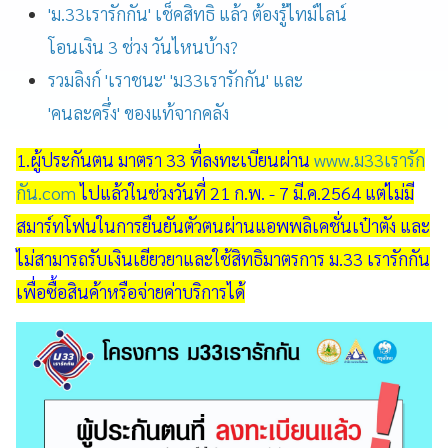
'ม.33เรารักกัน' เช็คสิทธิ แล้ว ต้องรู้ไทม์ไลน์
โอนเงิน 3 ช่วง วันไหนบ้าง?
รวมลิงก์ 'เราชนะ' 'ม33เรารักกัน' และ
'คนละครึ่ง' ของแท้จากคลัง
1.ผู้ประกันตน มาตรา 33 ที่ลงทะเบียนผ่าน
www.ม33เรารัก
กัน.com
ไปแล้วในช่วงวันที่ 21 ก.พ. - 7 มี.ค.2564 แต่ไม่มี
สมาร์ทโฟนในการยืนยันตัวตนผ่านแอพพลิเคชั่นเป๋าตัง และ
ไม่สามารถรับเงินเยียวยาและใช้สิทธิมาตรการ ม.33 เรารักกัน
เพื่อซื้อสินค้าหรือจ่ายค่าบริการได้