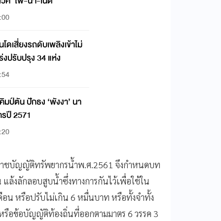
ิเวศ ‘ไฟ-น้ำ-เน็ต’
:00
ดเสี่ยงรถดับเพลิงเข้าไม่
เร่งปรับปรุง 34 แห่ง
:54
ิมป์ตัน ปักธง ‘พังงา’ นา
การปี 2571
:20
ะราชบัญญัติทรัพยากรน้ำพ.ศ.2561 จึงกำหนดบท
แล้งลักลอบสูบน้ำซึ่งทางการกันไว้เพื่อใช้ใน
ือน หรือปรับไม่เกิน 6 หมื่นบาท หรือทั้งจำทั้ง
หรือข้อบัญญัติท้องถิ่นที่ออกตามมาตร 6 วรรค 3