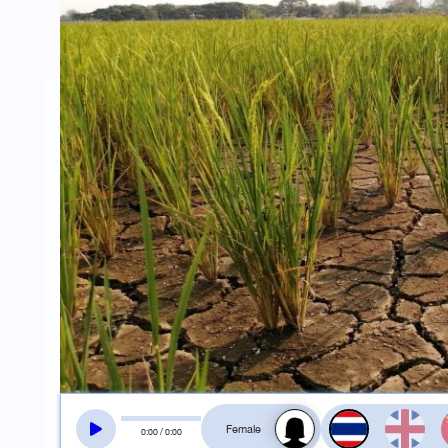
สลับเสียงอ่าน
0
:
00
/
0
:
00