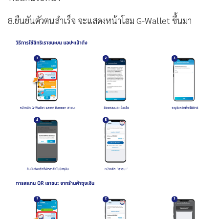
8.ยืนยันตัวตนสำเร็จ จะแสดงหน้าโฮม G-Wallet ขึ้นมา