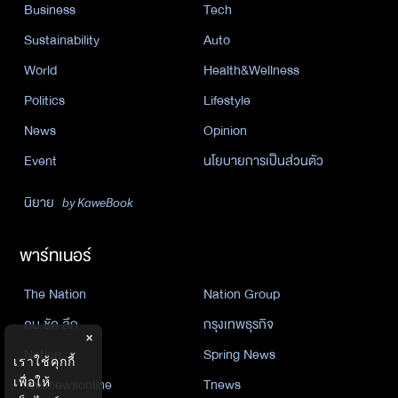
Business
Tech
Sustainability
Auto
World
Health&Wellness
Politics
Lifestyle
News
Opinion
Event
นโยบายการเป็นส่วนตัว
นิยาย
by KaweBook
พาร์ทเนอร์
The Nation
Nation Group
คม ชัด ลึก
กรุงเทพธุรกิจ
×
Nation
Spring News
เราใช้คุกกี้
Thainewsonline
Tnews
เพื่อให้