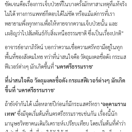
ชัดเจนคือเรื่องการเจ็บป่วยที่ในบางครั้งมักหาสาเหตุที่แท้จริง
ไม่ได้ ทางการแพทย์ก็ตอบได้ไม่ชัด หรือแม้แต่การที่เรา
พยายามพึ่งทุกทางเพื่อให้หายจากความเจ็บป่วยนั้น และ
เผอิญว่าไปสัมพันธ์กับสิ่งเหนือธรรมชาติ ซึ่งเป็นเรื่องปกติ
”
อาจารย์อาภาภิรัตน์ บอกว่าความเชื่อความศรัทธามีอยู่ในทุก
พื้นที่ของสังคมไทย ทว่าที่น่าสนใจคือ วัตถุมงคลชื่อดัง กระแส
ฟีเวอร์ต่างๆ มักเกิดขึ้นที่
'
นครศรีธรรมราช
'
ที่น่าสนใจคือ วัตถุมงคลชื่อดัง กระแสฟีเวอร์ต่างๆ มักเกิด
ขึ้นที่ 'นครศรีธรรมราช'
ถ้ายังจำกันได้ เมื่อหลายปีก่อนก็มีกระแสศรัทธา
‘
จตุคามราม
เทพ
’
ซึ่งมีจุดเริ่มต้นที่นครศรีธรรมราชเช่นกัน เรื่องนี้นัก
มานุษยวิทยาคนเดิมวิเคราะห์เปรียบเทียบ โดยเริ่มต้นที่คำว่า