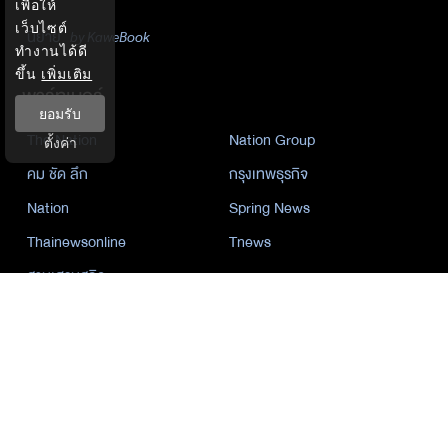
เพื่อให้
เว็บไซต์
นิยาย
by KaweBook
ทำงานได้ดี
ขึ้น
เพิ่มเติม
พาร์ทเนอร์
ยอมรับ
The Nation
Nation Group
ตั้งค่า
คม ชัด ลึก
กรุงเทพธุรกิจ
Nation
Spring News
Thainewsonline
Tnews
ฐานเศรษฐกิจ