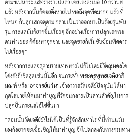
คามฯเป็นกระแสที่ร้างราไปแล้ว เคยโด่งดังเมื่อ 10 กว่าปีที่
แล้ว หลังจากนั้นก็ค่อยดิ่งหายไป พอถึงจุดพีคมากๆ แล้ว ที่
ไหนๆ ก็ปลุกเสกจตุคาม กลายเป็นว่าออกมาเป็นร้อยรุ่นพัน
รุ่น กระแสมันก็ยากขึ้นเรื่อยๆ อีกอย่างเรื่องการปลุกเสกพอ
คนทำเยอะ ก็ต้องหาจุดขาย และจุดขายก็เริ่มซับซ้อนพิศดาร
ไปเรื่อยๆ”
หลังจากกระแสจตุคามรามเทพหายไปก็ไม่เคยมีวัตถุมงคลใด
โด่งดังถึงขีดสุดเช่นนั้นอีก จนกระทั่ง
พระครูพุทธเจติยาภิ
มณฑ์
หรือ
'อาจารย์แว่น'
เจ้าอาวาสวัดเจดีย์ปัจจุบัน ได้หา
กุศโลบายให้คนมาทำบุญที่วัดจนกลายเป็นส่วนสำคัญในการ
ปลุกปั้นกระแสไอ้ไข่ขึ้นมา
“
ตอนนั้นวัดเจดีย์ยังไม่ได้เป็นที่รู้จักสักเท่าไร ที่นี้ท่านแว่น
เองก็อยากจะเชื้อเชิญให้มาทำบุญ จึงไปตกลงกับทางกรมทาง