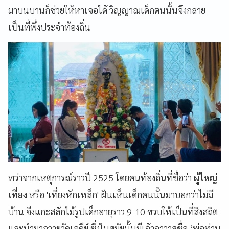
มาบนบานก็ช่วยให้หาเจอได้ วิญญาณเด็กตนนั้นจึงกลาย
เป็นที่พึ่งประจำท้องถิ่น
ทว่าจากเหตุการณ์ราวปี 2525 โดยคนท้องถิ่นที่ชื่อว่า
ผู้ใหญ่
เที่ยง
หรือ 'เที่ยงหักเหล็ก'
ฝันเห็นเด็กคนนั้นมาบอกว่าไม่มี
บ้าน จึงแกะสลักไม้รูปเด็กอายุราว 9-10 ขวบให้เป็นที่สิงสถิต
และนำมาถวายวัดเจดีย์ ซึ่งในสมัยนั้นมีเจ้าอาวาสชื่อ
‘
พ่อท่าน