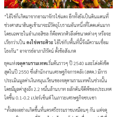
“
ไอ้ไข่ก็เกิดมาจากอาณาจักรไข่แดง อีกทั้งยังเป็นดินแดนที่
ช่วงศาสนาฮินดูเข้ามาจะมีวัตถุโบราณอันหนึ่งที่โดดเด่นมาก
โดยเฉพาะในอำเภอสิชล ก็คือพวกศิวลึงค์ขนาดต่างๆ หรือจะ
เรียกว่าเป็น
ดงไข่พระศิวะ
ไอ้ไข่กับพื้นที่นี้จึงมีความเชื่อม
โยงกัน
”
อาจารย์อาภาภิรัตน์ ตั้งข้อสังเกต
ยุคแห่ง
จตุคามรามเทพ
เริ่มต้นราวๆ ปี 2540 และโด่งดังขีด
สุดในปี 2550 ซึ่งสำนักงานเศรษฐกิจการคลัง (สศค.) มีการ
ประเมินมูลค่าเงินหมุนเวียนของจตุคามรามเทพในช่วงนั้น
โดยมีมูลค่าสูงถึง 2.2 หมื่นล้านบาท ผลักดันจีดีพีของประเทศ
โตขึ้น 0.1-0.2 เปอร์เซ็นต์ ในภาวะเศรษฐกิจซบเซา
“ทั้งสองอย่างเกิดขึ้นที่นครศรีธรรมราชเหมือนๆ กัน แต่จตุ