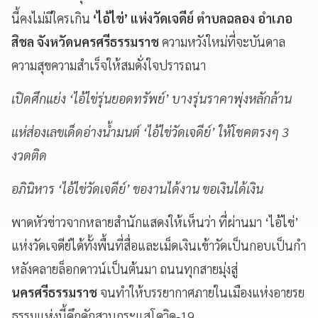
นี้คงไม่มีใครเกิน
‘
ไอ้ไข่
’
แห่งวัดเจดีย์ ตำบลฉลอง อำเภอ
สิชล จังหวัดนครศรีธรรมราช
ความหวังใหม่ที่จะบันดาล
ความสุขความสำเร็จให้สมดั่งใจปรารถนา
เปิดศึกแย่ง
‘
ไอ้ไข่รุ่นยอดทรัพย์
’
บางรุ่นราคาพุ่งหลักล้าน
แห่ส่องเลขเด็ดอ่างน้ำมนต์
‘
ไอ้ไข่วัดเจดีย์
’
ให้โชคตรงๆ 3
งวดติด
อภินิหาร
‘
ไอ้ไข่วัดเจดีย์
’
ของานได้งาน ขอเงินได้เงิน
พาดหัวข่าวจากหลายสำนักแสดงให้เห็นว่า ที่ผ่านมา ‘
ไอ้ไข่
’
แห่งวัดเจดีย์ได้ทั้งพื้นที่สื่อและเม็ดเงินเข้าวัดเป็นกอบเป็นกำ
หลังคลายล็อกดาวน์เป็นต้นมา ถนนทุกสายมุ่งสู่
นครศรีธรรมราช
จนทำให้บรรยากาศภายในเมืองแห่งอายรย
ธรรมแห่งนี้คึกคักสวนกระแสโควิด-19