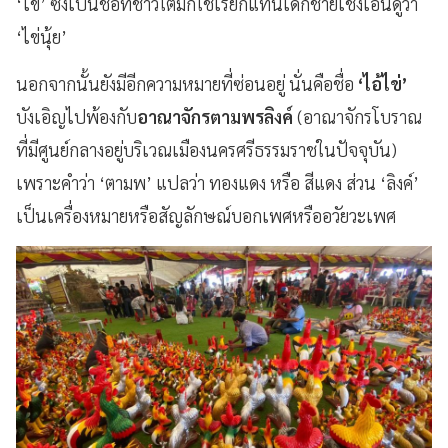
‘
ไข่
’
ซึ่งเป็นชื่อที่ชาวใต้มักใช้เรียกแทนเด็กชายเชิงเอ็นดูว่า
‘
ไข่นุ้ย
’
นอกจากนั้นยังมีอีกความหมายที่ซ่อนอยู่ นั่นคือชื่อ
‘
ไอ้ไข่
’
บังเอิญไปพ้องกับ
อาณาจักรตามพรลิงค์
(อาณาจักรโบราณ
ที่มีศูนย์กลางอยู่บริเวณเมืองนครศรีธรรมราชในปัจจุบัน)
เพราะคำว่า
‘
ตามพ
’
แปลว่า ทองแดง หรือ สีแดง ส่วน
‘
ลิงค์
’
เป็นเครื่องหมายหรือสัญลักษณ์บอกเพศหรืออวัยวะเพศ