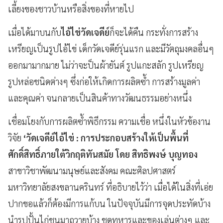
เลี้ยงของชาวบ้านหรือสิ่งของที่หายไป
เมื่อได้มาบนกับ
ไอ้ไข่วัดเจดีย์
ก็จะได้คืน กระทั่งการสร้าง
เหรียญเป็นรูปไอ้ไข่ เด็กวัดเจดีย์รุ่นแรก และมีวัตถุมงคลอื่นๆ
ออกมามากมาย ไม่ว่าจะป็นผ้ายันต์ รูปแกะสลัก รูปเหรียญ
รูปหล่อชนิดต่างๆ ซึ่งก่อให้เกิดการผลิตซ้ำ การสร้างมูลค่า
และคุณค่า จนกลายเป็นสินค้าทางวัฒนธรรมอย่างหนึ่ง
เชื่อมโยงกับการผลิตซ้ำพิธีกรรม ความเชื่อ หนึ่งในหัวข้องาน
วิจัย
‘
วัดเจดีย์ไอ้ไข่ : การประกอบสร้างให้เป็นพื้นที่
ศักดิ์สิทธิ์ภายใต้วิกฤติทันสมัย โดย สิทธิพงษ์ บุญทอง
สาขาวิชาพัฒนามนุษย์และสังคม คณะศิลปศาสตร์
มหาวิทยาลัยสงขลานครินทร์ ที่อธิบายไว้ว่า เมื่อได้ในสิ่งที่เอ่ย
ปากขอแล้วก็ต้องมีการแก้บน ในปัจจุบันมีการจุดประทัดบ้าง
นำรูปปั้นไก่ชนมาถวายบ้าง ชุดทหารและของเล่นต่างๆ และ