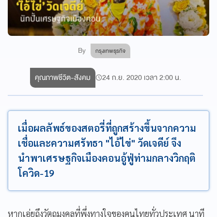
By
กรุงเทพธุรกิจ
คุณภาพชีวิต-สังคม
24 ก.ย. 2020 เวลา 2:00 น.
เมื่อผลลัพธ์ของสตอรี่ที่ถูกสร้างขึ้นจากความ
เชื่อและความศรัทธา "ไอ้ไข่" วัดเจดีย์ จึง
นำพาเศรษฐกิจเมืองคอนอู้ฟู่ท่ามกลางวิกฤติ
โควิด-19
หากเอ่ยถึงวัตถุมงคลที่พึ่งทางใจของคนไทยทั่วประเทศ นาที