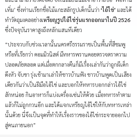
เทิ่ม
’
ซึ่งท่านเรียกชื่อไม้แกะสลักรูปเด็กนั้นว่า
‘ไอ้ไข่’
และได้
ทำวัตถุมงคลอย่าง
เหรียญรูปไอ้ไข่รุ่นแรกออกมาในปี 2526
ซึ่งปัจจุบันราคาสูงถึงหลักแสนทีเดียว
“
ประจวบกับช่วงเวลานั้นนครศรีธรรมราชเป็นพื้นที่สีชมพู
หรือที่เรียกว่า คอมมิวนิสต์ มีทหารพรานคอยตรวจตราความ
ปลอดภัยตลอด แต่เมื่อตกกลางคืนก็มีเรื่องเล่ากันว่าถูกผีเด็ก
ดึงหัว จับขา รุ่งเช้ามาเล่าให้ชาวบ้านฟัง ชาวบ้านพูดเป็นเสียง
เดียวกันว่าเป็นฝีมือไอ้ไข่ และบอกให้ทหารบอกกล่าวไอ้ไข่
สักหน่อย กินอาหารก็แบ่งเครื่องเซ่นให้ด้วย เมื่อทหารทำตาม
แล้วก็ไม่ถูกกวนอีก และได้แจกเหรียญไอ้ไข่ให้กับทหารเหล่า
นั้นด้วย นี่จึงเป็นจุดที่ทำให้เรื่องราวของไอ้ไข่กระจายออกไป
สู่คนภายนอก
”