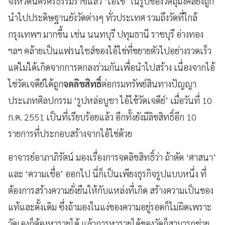
จังหวัดนครศรีธรรมราชแล้ว ‘
ไอ้ไข่
’
ในรูปของวัตถุมงคลยังถูก
นำไปประดิษฐานยังวัดต่างๆ ทั่วประเทศ รวมถึงวัดที่ใกล้
กรุงเทพฯ มากขึ้น เช่น นนทบุรี ปทุมธานี ราชบุรี อ่างทอง
ฯลฯ คล้ายเป็นแฟรนไชส์ของไอ้ไข่ที่ขยายตัวไปอย่างรวดเร็ว
แต่ไม่ได้เกิดจากการตกลงร่วมกันเพื่อนำไปสร้าง เนื่องจากไอ้
ไข่วัดเจดีย์ได้ถูก
จดลิขสิทธิ์
ต่อกรมทรัพย์สินทางปัญญา
ประเภทศิลปกรรม
‘
รูปหล่อบูชา ไอ้ไข้วัดเจดีย์
’
เมื่อวันที่ 10
ก.ค. 2551 เป็นที่เรียบร้อยแล้ว อีกทั้งยังมีลิขสิทธิ์อีก 10
รายการที่ประกอบสร้างจากไอ้ไข่ด้วย
อาจารย์อาภาภิรัตน์ มองเรื่องการจดลิขสิทธิ์ว่า ถ้าตัด ‘
ศาสนา
’
และ
‘
ความเชื่อ
’
ออกไป นี่ก็เป็นเพียงธุรกิจรูปแบบหนึ่ง ที่
ต้องการสร้างความยั่งยืนให้กับแหล่งที่เกิด สร้างความเป็นของ
แท้และดั้งเดิม ซึ่งถ้ามองในแง่ของความอยู่รอดก็ไม่ผิดเพราะ
วัดเองก็ต้องหารายได้ แล้วการหารายได้ของวัดก็สามารถช่วย