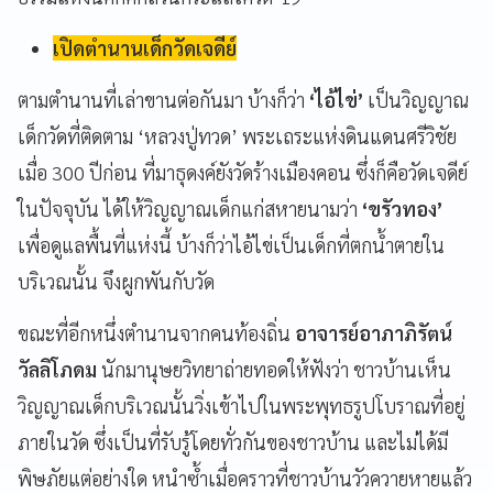
เปิดตำนานเด็กวัดเจดีย์
ตามตำนานที่เล่าขานต่อกันมา บ้างก็ว่า
‘
ไอ้ไข่
’
เป็นวิญญาณ
เด็กวัดที่ติดตาม
‘
หลวงปู่ทวด
’
พระเถระแห่งดินแดนศรีวิชัย
เมื่อ 300 ปีก่อน ที่มาธุดงค์ยังวัดร้างเมืองคอน ซึ่งก็คือวัดเจดีย์
ในปัจจุบัน ได้ให้วิญญาณเด็กแก่สหายนามว่า
‘ขรัวทอง’
เพื่อดูแลพื้นที่แห่งนี้ บ้างก็ว่าไอ้ไข่เป็นเด็กที่ตกน้ำตายใน
บริเวณนั้น จึงผูกพันกับวัด
ขณะที่อีกหนึ่งตำนานจากคนท้องถิ่น
อาจารย์อาภาภิรัตน์
วัลลิโภดม
นักมานุษยวิทยาถ่ายทอดให้ฟังว่า ชาวบ้านเห็น
วิญญาณเด็กบริเวณนั้นวิ่งเข้าไปในพระพุทธรูปโบราณที่อยู่
ภายในวัด ซึ่งเป็นที่รับรู้โดยทั่วกันของชาวบ้าน และไม่ได้มี
พิษภัยแต่อย่างใด หนำซ้ำเมื่อคราวที่ชาวบ้านวัวควายหายแล้ว