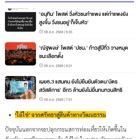
'อนุทิน' โพสต์ วิ่งหัวชนกำแพง แต่กำแพงยัง
สูงขึ้น วิ่งชนอยู่'ก็เจ็บหัว'
09 ส.ค. 2569 | 9:35
'ณัฐพงษ์' โพสต์ 'ปชน.' ก้าวสู่ปีที่3 วางหมุด
ชนะเลือกตั้ง
09 ส.ค. 2569 | 9:01
เผย8.3 แสนคน ยังไม่ยืนยันตัวตน'บัตร
สวัสดิการ' อีก5 ล้านยังไม่ยื่นทบทวนสิทธิ
09 ส.ค. 2569 | 7:51
‘ไอ้ไข่’ จากศรัทธาสู่สินค้าทางวัฒนธรรม
ปัจจุบันนอกจากจะปลุกกระแสการท่องเที่ยวให้เกิดขึ้นใน