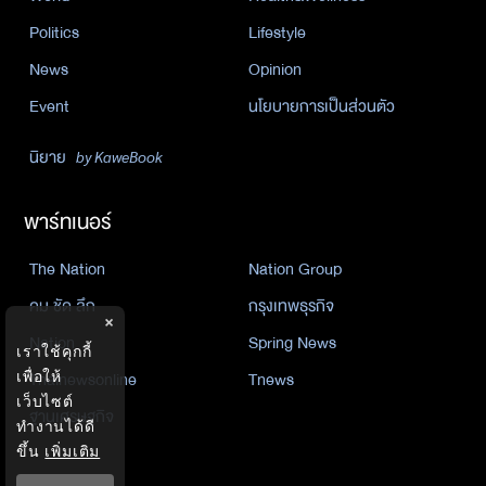
Politics
Lifestyle
News
Opinion
Event
นโยบายการเป็นส่วนตัว
นิยาย
by KaweBook
พาร์ทเนอร์
The Nation
Nation Group
คม ชัด ลึก
กรุงเทพธุรกิจ
×
Nation
Spring News
เราใช้คุกกี้
Thainewsonline
Tnews
เพื่อให้
เว็บไซต์
ฐานเศรษฐกิจ
ทำงานได้ดี
ขึ้น
เพิ่มเติม