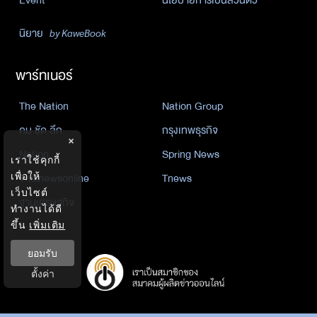
นิยาย
by KaweBook
พาร์ทเนอร์
The Nation
Nation Group
คม ชัด ลึก
กรุงเทพธุรกิจ
×
Nation
Spring News
เราใช้คุกกี้
Thainewsonline
Tnews
เพื่อให้
เว็บไซต์
ฐานเศรษฐกิจ
ทำงานได้ดี
ขึ้น
เพิ่มเติม
ยอมรับ
ตั้งค่า