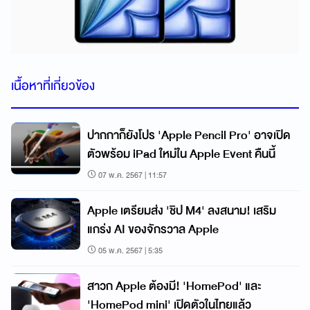
เนื้อหาที่เกี่ยวข้อง
ปากกาก็ยังโปร 'Apple Pencil Pro' อาจเปิด
ตัวพร้อม iPad ใหม่ใน Apple Event คืนนี้
07 พ.ค. 2567 | 11:57
Apple เตรียมส่ง 'ชิป M4' ลงสนาม! เสริม
แกร่ง AI ของจักรวาล Apple
05 พ.ค. 2567 | 5:35
สาวก Apple ต้องมี! 'HomePod' และ
'HomePod mini' เปิดตัวในไทยแล้ว