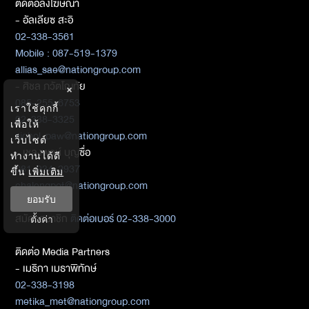
ติดต่อลงโฆษณา
- อัลเลียซ สะอิ
02-338-3561
Mobile : 087-519-1379
allias_sae@nationgroup.com
- ศิชล ภวัตโณทัย
×
085-255-6753
เราใช้คุกกี้
02-338-3325
เพื่อให้
sichol_paw@nationgroup.com
เว็บไซต์
- เชลงพจน์ บุญซื่อ
ทำงานได้ดี
081-934-2937
ขึ้น
เพิ่มเติม
chalengpot@nationgroup.com
ยอมรับ
สมัครสมาชิก
ติดต่อเบอร์ 02-338-3000
ตั้งค่า
ติดต่อ Media Partners
- เมธิกา เมธาพิทักษ์
02-338-3198
metika_met@nationgroup.com