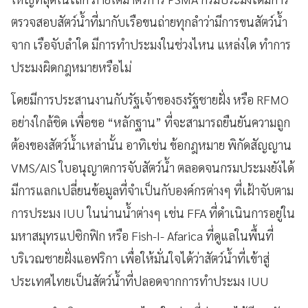
ตรวจสอบสัตว์น้ำที่มากับเรือขนถ่ายทุกลำว่ามีการขนสัตว์น้ำ
จาก เรือจับลำใด มีการทำประมงในช่วงไหน แหล่งใด ทำการ
ประมงผิดกฎหมายหรือไม่
โดยมีการประสานงานกับรัฐเจ้าของธงรัฐชายฝั่ง หรือ RFMO
อย่างใกล้ชิด เพื่อขอ “หลักฐาน” ที่จะสามารถยืนยันความถูก
ต้องของสัตว์น้ำเหล่านั้น อาทิเช่น ข้อกฎหมาย พิกัดสัญญาน
VMS/AIS ใบอนุญาตการจับสัตว์น้ำ ตลอดจนกรมประมงยังได้
มีการแลกเปลี่ยนข้อมูลที่จำเป็นกับองค์กรต่างๆ ที่เฝ้าจับตาม
การประมง IUU ในน่านน้ำต่างๆ เช่น FFA ที่ดำเนินการอยู่ใน
มหาสมุทรแปซิกฟิก หรือ Fish-I- Afarica ที่ดูแลในพื้นที่
บริเวณชายฝั่งแอฟริกา เพื่อให้มั่นใจได้ว่าสัตว์น้ำที่เข้าสู่
ประเทศไทยเป็นสัตว์น้ำที่ปลอดจากการทำประมง IUU