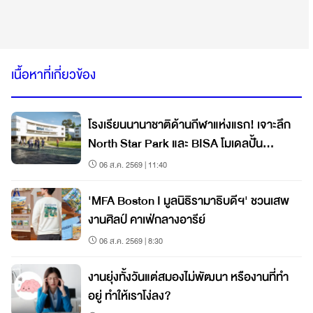
เนื้อหาที่เกี่ยวข้อง
โรงเรียนนานาชาติด้านกีฬาแห่งแรก! เจาะลึก
North Star Park และ BISA โมเดลปั้น
นักกีฬาแนวใหม่
06 ส.ค. 2569 | 11:40
'MFA Boston I มูลนิธิรามาธิบดีฯ' ชวนเสพ
งานศิลป์ คาเฟ่กลางอารีย์
06 ส.ค. 2569 | 8:30
งานยุ่งทั้งวันแต่สมองไม่พัฒนา หรืองานที่ทำ
อยู่ ทำให้เราโง่ลง?