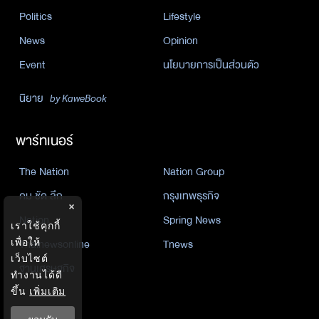
Politics
Lifestyle
News
Opinion
Event
นโยบายการเป็นส่วนตัว
นิยาย
by KaweBook
พาร์ทเนอร์
The Nation
Nation Group
คม ชัด ลึก
กรุงเทพธุรกิจ
×
Nation
Spring News
เราใช้คุกกี้
Thainewsonline
Tnews
เพื่อให้
เว็บไซต์
ฐานเศรษฐกิจ
ทำงานได้ดี
ขึ้น
เพิ่มเติม