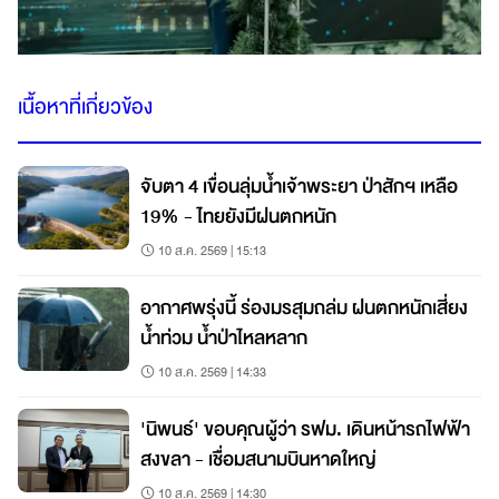
เนื้อหาที่เกี่ยวข้อง
จับตา 4 เขื่อนลุ่มน้ำเจ้าพระยา ป่าสักฯ เหลือ
19% - ไทยยังมีฝนตกหนัก
10 ส.ค. 2569 | 15:13
อากาศพรุ่งนี้ ร่องมรสุมถล่ม ฝนตกหนักเสี่ยง
น้ำท่วม น้ำป่าไหลหลาก
10 ส.ค. 2569 | 14:33
'นิพนธ์' ขอบคุณผู้ว่า รฟม. เดินหน้ารถไฟฟ้า
สงขลา - เชื่อมสนามบินหาดใหญ่
10 ส.ค. 2569 | 14:30