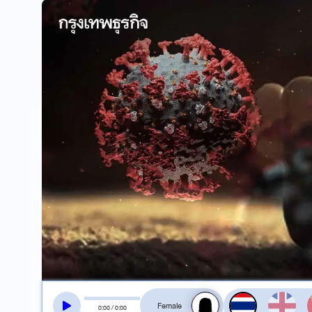
สลับเสียงอ่าน
0
:
00
/
0
:
00