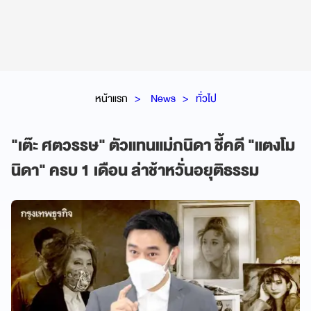
หน้าแรก
News
ทั่วไป
"เต๊ะ ศตวรรษ" ตัวแทนแม่ภนิดา ชี้คดี "แตงโม
นิดา" ครบ 1 เดือน ล่าช้าหวั่นอยุติธรรม