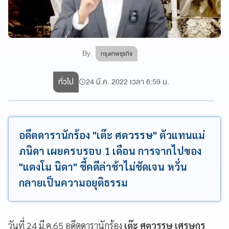
By
กรุงเทพธุรกิจ
ทั่วไป
24 มี.ค. 2022 เวลา 6:59 น.
อดีตดารานักร้อง "เต๊ะ ศตวรรษ" ตัวแทนแม่
ภนิดา เผยครบรอบ 1 เดือน การจากไปของ
"แตงโม นิดา" ชี้คดีล่าช้าไม่ชัดเจน หวั่น
กลายเป็นความอยุติธรรม
วันที่ 24 มี.ค.65 อดีตดารานักร้อง
เต๊ะ ศตวรรษ เศรษกร