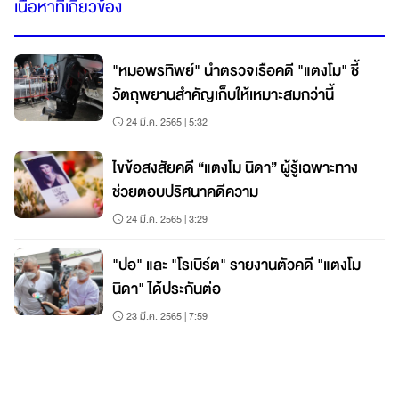
เนื้อหาที่เกี่ยวข้อง
"หมอพรทิพย์" นำตรวจเรือคดี "แตงโม" ชี้
วัตถุพยานสำคัญเก็บให้เหมาะสมกว่านี้
24 มี.ค. 2565 | 5:32
ไขข้อสงสัยคดี “แตงโม นิดา” ผู้รู้เฉพาะทาง
ช่วยตอบปริศนาคดีความ
24 มี.ค. 2565 | 3:29
"ปอ" และ "โรเบิร์ต" รายงานตัวคดี "แตงโม
นิดา" ได้ประกันต่อ
23 มี.ค. 2565 | 7:59