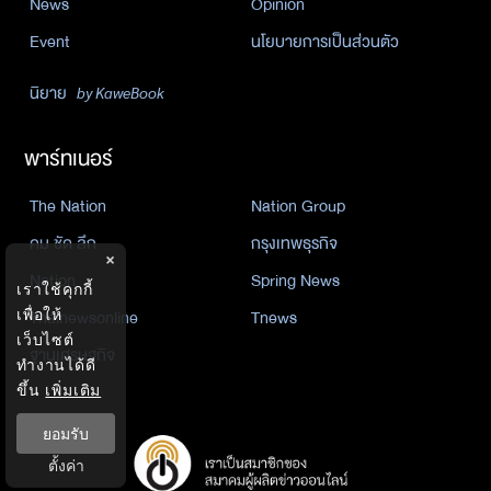
News
Opinion
Event
นโยบายการเป็นส่วนตัว
นิยาย
by KaweBook
พาร์ทเนอร์
The Nation
Nation Group
คม ชัด ลึก
กรุงเทพธุรกิจ
×
Nation
Spring News
เราใช้คุกกี้
Thainewsonline
Tnews
เพื่อให้
เว็บไซต์
ฐานเศรษฐกิจ
ทำงานได้ดี
ขึ้น
เพิ่มเติม
ยอมรับ
ตั้งค่า