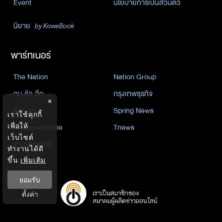
Event
นโยบายการเป็นส่วนตัว
นิยาย
by KaweBook
พาร์ทเนอร์
The Nation
Nation Group
คม ชัด ลึก
กรุงเทพธุรกิจ
×
Nation
Spring News
เราใช้คุกกี้
เพื่อให้
Thainewsonline
Tnews
เว็บไซต์
ฐานเศรษฐกิจ
ทำงานได้ดี
ขึ้น
เพิ่มเติม
ยอมรับ
ตั้งค่า