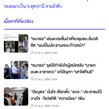
รองลงมาเป็น จ.อุดรธานี ตามลำดับ
เนื้อหาที่เกี่ยวข้อง
“ธนาธร” เล่นละครสั้นนำเที่ยวชุมชน ลั่นวลี
ฮิต “ผมเป็นประธานคณะก้าวหน้า”
27 พ.ย. 2564 | 9:40
“ธนาธร” รุดให้กำลังใจผู้สมัครชิง “นายก
อบต.ราชาเทวะ” แก้ปัญหา “เสาไฟกินรี”
27 พ.ย. 2564 | 4:34
"ปิยบุตร" มั่นใจ เลือกตั้ง "อบจ." ประชาชนไว้
วางใจ -โชว์สถิติ "ความนิยม" เพิ่ม
21 พ.ย. 2564 | 10:55