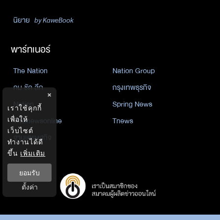
นิยาย
by KaweBook
พาร์ทเนอร์
The Nation
Nation Group
คม ชัด ลึก
กรุงเทพธุรกิจ
×
Nation
Spring News
เราใช้คุกกี้
เพื่อให้
Thainewsonline
Tnews
เว็บไซต์
ฐานเศรษฐกิจ
ทำงานได้ดี
ขึ้น
เพิ่มเติม
ยอมรับ
ตั้งค่า