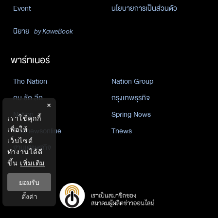
Event
นโยบายการเป็นส่วนตัว
นิยาย
by KaweBook
พาร์ทเนอร์
The Nation
Nation Group
คม ชัด ลึก
กรุงเทพธุรกิจ
×
Nation
Spring News
เราใช้คุกกี้
Thainewsonline
Tnews
เพื่อให้
เว็บไซต์
ฐานเศรษฐกิจ
ทำงานได้ดี
ขึ้น
เพิ่มเติม
ยอมรับ
ตั้งค่า