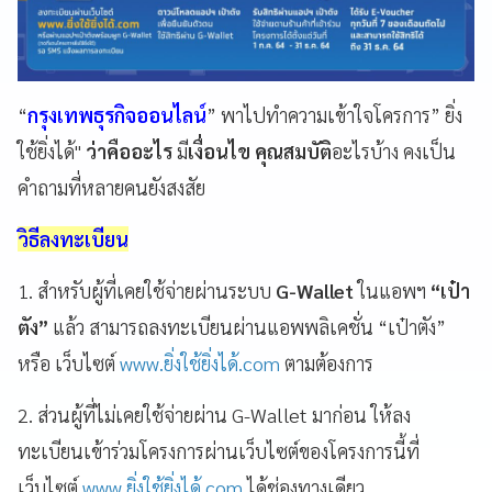
“
กรุงเทพธุรกิจออนไลน์
”
พาไปทำความเข้าใจโครการ
”
ยิ่ง
ใช้ยิ่งได้
"
ว่าคืออะไร
มี
เงื่อนไข
คุณสมบัติ
อะไรบ้าง
คงเป็น
คำถามที่หลายคนยังสงสัย
วิธีลงทะเบียน
1. สำหรับผู้ที่เคยใช้จ่ายผ่านระบบ
G-Wallet
ในแอพฯ
“เป๋า
ตัง”
แล้ว สามารถลงทะเบียนผ่านแอพพลิเคชั่น “เป๋าตัง”
หรือ เว็บไซต์
www.ยิ่งใช้ยิ่งได้.com
ตามต้องการ
2. ส่วนผู้ที่ไม่เคยใช้จ่ายผ่าน G-Wallet มาก่อน ให้ลง
ทะเบียนเข้าร่วมโครงการผ่านเว็บไซต์ของโครงการนี้ที่
เว็บไซต์
www.ยิ่งใช้ยิ่งได้.com
ได้ช่องทางเดียว