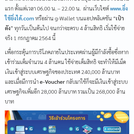
แรก
ตั้งแต่เวลา
06.00
น
. – 22.00
น
.
ผ่านเว็บไซต์
www.
ยิ่ง
ใช้ยิ่งได้
.com
หรือผ่าน
g-Wallet
บนแอปพลิเคชัน
“
เป๋า
ตัง
”
ทุกวันเป็นต้นไป
จนกว่าจะครบ
4
ล้านสิทธิ เริ่มใช้จ่าย
จริง
1
กรกฎาคม
2564
นี้
เพื่อกระตุ้นการบริโภคภายในประเทศผ่านผู้มีกำลังซื้อซึ่งหาก
เข้าร่วมเต็มจำนวน
4
ล้านคน
ใช้จ่ายเต็มสิทธิ
จะทำให้มีเม็ด
เงินเข้าสู่ระบบเศรษฐกิจของประเทศ
240,000
ล้านบาท
และเมื่อมีการนำ
e-Voucher
กลับมาใช้ก็จะมีเงินเข้าสู่ระบบ
เศรษฐกิจเพิ่มอีก
28,000
ล้านบาท
รวมเป็น
268,000
ล้าน
บาท