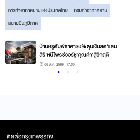
การท่าอากาศยานแห่งประเทศไทย
กรมท่าอากาศยาน
สนามบินภูมิภาค
บ้านหรูดัมพ์ราคา30%ตุนเงินสด‘แสน
สิริ’หนีไพรซ์วอร์ชู‘คุณค่า’สู้วิกฤติ
06 ส.ค. 2569 | 17:00
ติดต่อกรุงเทพธุรกิจ