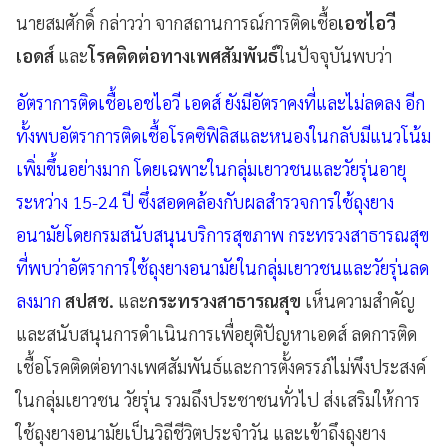
นายสมศักดิ์ กล่าวว่า จากสถานการณ์การติดเชื้อ
เอชไอวี
เอดส์
และ
โรคติดต่อทางเพศสัมพันธ์
ในปัจจุบันพบว่า
อัตราการติดเชื้อเอชไอวี เอดส์ ยังมีอัตราคงที่และไม่ลดลง อีก
ทั้งพบอัตราการติดเชื้อโรคซิฟิลิสและหนองในกลับมีแนวโน้ม
เพิ่มขึ้นอย่างมาก โดยเฉพาะในกลุ่มเยาวชนและวัยรุ่นอายุ
ระหว่าง 15-24 ปี ซึ่งสอดคล้องกับผลสำรวจการใช้ถุงยาง
อนามัยโดยกรมสนับสนุนบริการสุขภาพ กระทรวงสาธารณสุข
ที่พบว่าอัตราการใช้ถุงยางอนามัยในกลุ่มเยาวชนและวัยรุ่นลด
ลงมาก
สปสช.
และ
กระทรวงสาธารณสุข
เห็นความสำคัญ
และสนับสนุนการดำเนินการเพื่อยุติปัญหาเอดส์ ลดการติด
เชื้อโรคติดต่อทางเพศสัมพันธ์และการตั้งครรภ์ไม่พึงประสงค์
ในกลุ่มเยาวชน วัยรุ่น รวมถึงประชาชนทั่วไป ส่งเสริมให้การ
ใช้ถุงยางอนามัยเป็นวิถีชีวิตประจำวัน และเข้าถึงถุงยาง