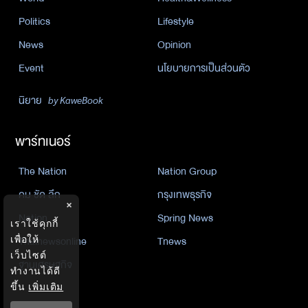
Politics
Lifestyle
News
Opinion
Event
นโยบายการเป็นส่วนตัว
นิยาย
by KaweBook
พาร์ทเนอร์
The Nation
Nation Group
คม ชัด ลึก
กรุงเทพธุรกิจ
×
Nation
Spring News
เราใช้คุกกี้
Thainewsonline
Tnews
เพื่อให้
เว็บไซต์
ฐานเศรษฐกิจ
ทำงานได้ดี
ขึ้น
เพิ่มเติม