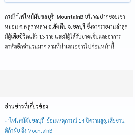
กรณี "
ไฟไหม้ผับชลบุรี
"
MountainB
บริเวณปากซอยเขา
หมอน ต.พลูตาหลวง
อ.สัตหีบ จ.ชลบุรี
ซึ่งจากรายงานล่าสุด
มีผู้
เสียชีวิต
แล้ว 13 ราย และมีผู้ได้รับบาดเจ็บและอาการ
สาหัสอีกจำนวนมาก ตามที่นำเสนอข่าวไปก่อนหน้านี้
อ่านข่าวที่เกี่ยวข้อง
- "ไฟไหม้ผับชลบุรี" ย้อนเหตุการณ์ 14 ปีความสูญเสียซาน
ติก้าผับ ถึง MountainB