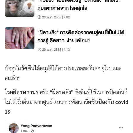
"หมอยง" เผยข้อควรรู้ "ฝีดาษลิง" ลักษณะ
ตุ่มแตกต่างจาก โรคสุกใส
23 พ.ค. 2565 | 7:02
"ฝีดาษลิง" การติดต่อจากคนสู่คน ชี้เป็นไปได้
ควรรู้ ติดยาก-ง่ายแค่ไหน?
20 พ.ค. 2565 | 4:13
ปัจจุบัน
วัคซีน
ได้อนุมัติใช้ทางประเทศตะวันตก ยุโรปและ
อเมริกา
โรคฝีดาษวานร
หรือ
“ฝีดาษลิง”
วัคซีนที่ใช้ในการป้องกันก็
ไม่ได้เริ่มต้นมาจากศูนย์ แบบการพัฒนา
วัคซีนป้องกัน covid
19