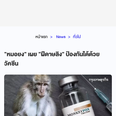
หน้าแรก
News
ทั่วไป
"หมอยง" เผย "ฝีดาษลิง" ป้องกันได้ด้วย
วัคซีน