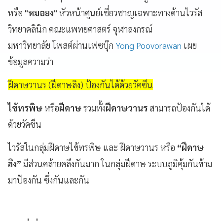
หรือ
"หมอยง"
หัวหน้าศูนย์เชี่ยวชาญเฉพาะทางด้านไวรัส
วิทยาคลินิก คณะแพทยศาสตร์ จุฬาลงกรณ์
มหาวิทยาลัย โพสต์ผ่านเฟซบุ๊ก
Yong Poovorawan
เผย
ข้อมูลความว่า
ฝีดาษวานร (ฝีดาษลิง) ป้องกันได้ด้วยวัคซีน
ไข้ทรพิษ
หรือ
ฝีดาษ
รวมทั้ง
ฝีดาษวานร
สามารถป้องกันได้
ด้วยวัคซีน
ไวรัสในกลุ่มฝีดาษไข้ทรพิษ และ ฝีดาษวานร
หรือ
“ฝีดาษ
ลิง”
มีส่วนคล้ายคลึงกันมาก ในกลุ่มฝีดาษ ระบบภูมิคุ้มกันข้าม
มาป้องกัน ซึ่งกันและกัน