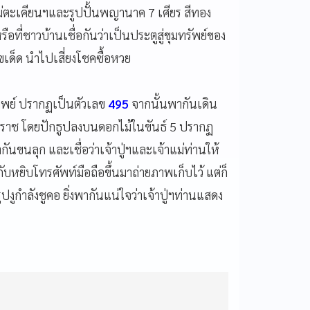
ม่ตะเคียนฯและรูปปั้นพญานาค 7 เศียร สีทอง
ือที่ชาวบ้านเชื่อกันว่าเป็นประตูสู่ขุมทรัพย์ของ
ขเด็ด นำไปเสี่ยงโชคซื้อหวย
ิพย์ ปรากฏเป็นตัวเลข
495
จากนั้นพากันเดิน
าคาราช โดยปักธูปลงบนดอกไม้ในขันธ์ 5 ปรากฏ
นขนลุก และเชื่อว่าเจ้าปู่ฯและเจ้าแม่ท่านให้
บหยิบโทรศัพท์มือถือขึ้นมาถ่ายภาพเก็บไว้ แต่ก็
งูกำลังชูคอ ยิ่งพากันแน่ใจว่าเจ้าปู่ฯท่านแสดง