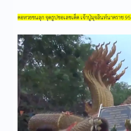
คอหวยขนลุก จุดธูปขอเลขเด็ด เจ้าปู่มุจลินท์นาคราช 95