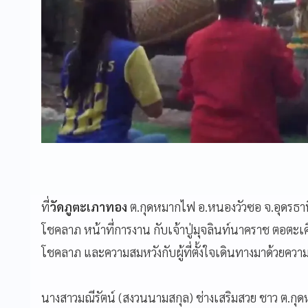
ที่
วัดภูตะเภาทอง
ต.กุดหมากไฟ อ.หนองวัวซอ จ.อุดรธา
โชคลาภ หน้าที่การงาน กับเจ้าปู่มุจลินท์นาคราช ตอตะเคี
โชคลาภ และความสมหวังกับผู้ที่ตั้งใจเดินทางมาด้วยควา
นางสาวมณีรัตน์ (สงวนนามสกุล) ช่างเสริมสวย ชาว ต.กุ