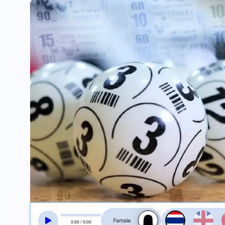
สลับเสียงอ่าน
0
:
00
/
0
:
00