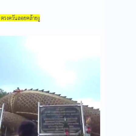
 ตรงควันลอยคล้ายงู