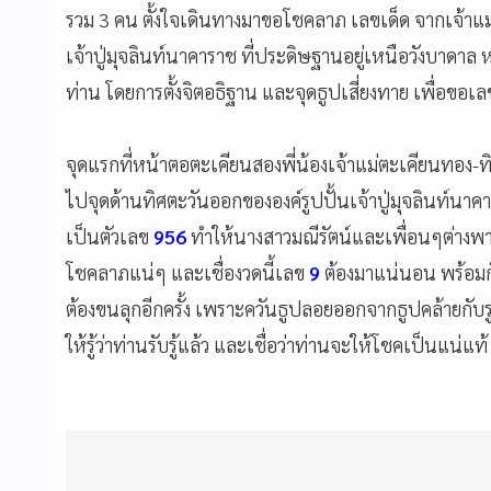
รวม 3 คน ตั้งใจเดินทางมาขอโชคลาภ เลขเด็ด จากเจ้าแ
เจ้าปู่มุจลินท์นาคาราช ที่ประดิษฐานอยู่เหนือวังบาดาล หร
ท่าน โดยการตั้งจิตอธิฐาน และจุดธูปเสี่ยงทาย เพื่อขอเล
จุดแรกที่หน้าตอตะเคียนสองพี่น้องเจ้าแม่ตะเคียนทอง-ท
ไปจุดด้านทิศตะวันออกขององค์รูปปั้นเจ้าปู่มุจลินท์น
เป็นตัวเลข
956
ทำให้นางสาวมณีรัตน์และเพื่อนๆต่างพากั
โชคลาภแน่ๆ และเชื่องวดนี้เลข
9
ต้องมาแน่นอน พร้อมกั
ต้องขนลุกอีกครั้ง เพราะควันธูปลอยออกจากธูปคล้ายกับรูป
ให้รู้ว่าท่านรับรู้แล้ว และเชื่อว่าท่านจะให้โชคเป็นแน่แท้