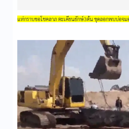
แห่กราบขอโชคลาภ ตะเคียนยักษ์3ต้น ขุดลอกพบบ่อจมอยู