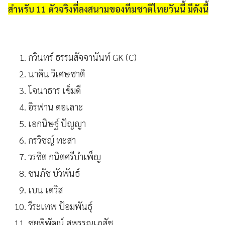
สำหรับ 11 ตัวจริงที่ลงสนามของทีมชาติไทยวันนี้ มีดังนี้
กวินทร์ ธรรมสัจจานันท์ GK (C)
นาคิน วิเศษชาติ
โจนาธาร เข็มดี
อิรฟาน ดอเลาะ
เอกนิษฐ์ ปัญญา
กรวิชญ์ ทะสา
วรชิต กนิตศรีบำเพ็ญ
ชนภัช บัวพันธ์
เบน เดวิส
วีระเทพ ป้อมพันธุ์
ชยพิพัฒน์ สุพรรณเภสัช