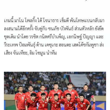
เกมนี้ มาโน โพลกิ้ง ได้ โจนาธาร เข็มดี พ้นโทษแบนกลับมา
ลงสนามได้อีกครั้ง จับคู่กับ ชนภัช บัวพันธ์ ส่วนตัวหลัก ยังยึด
ชุดเดิม นำโดย วรชิต กนิตศรีบำเพ็ญ, เอกนิษฐ์ ปัญญา และ
วีระเทพ ป้อมพันธุ์ ด้าน เคซุเกะ ฮอนดะ เฮดโค้ชกัมพูชา ส่ง
เสียง จันเทียะ, อิม โซมูน นำทีม