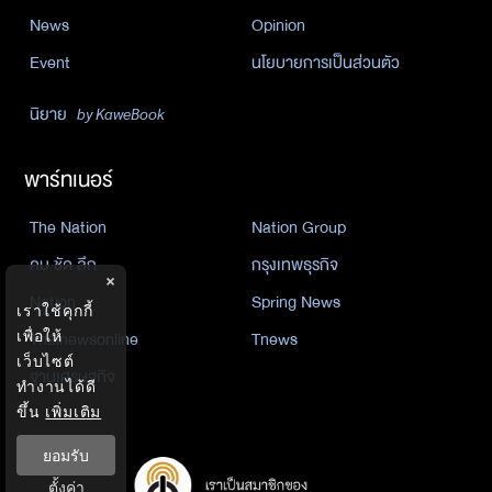
News
Opinion
Event
นโยบายการเป็นส่วนตัว
นิยาย
by KaweBook
พาร์ทเนอร์
The Nation
Nation Group
คม ชัด ลึก
กรุงเทพธุรกิจ
×
Nation
Spring News
เราใช้คุกกี้
เพื่อให้
Thainewsonline
Tnews
เว็บไซต์
ฐานเศรษฐกิจ
ทำงานได้ดี
ขึ้น
เพิ่มเติม
ยอมรับ
ตั้งค่า