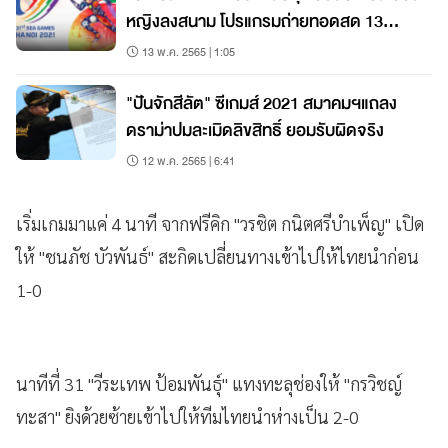
หญิงลงสนาม โปรแกรมถ่ายทอดสด 13
พ.ค.65
13 พ.ค. 2565 | 1:05
"ปันจักสีลัต" ซีเกมส์ 2021 สมาคมฯแถลง
ดราม่าปมละเมิดลิขสิทธิ์ ยอมรับผิดจริง
12 พ.ค. 2565 | 6:41
เริ่มเกมมาแค่ 4 นาที จากฟรีคิก "วรชิต กนิตศรีบำเพ็ญ" เปิด
ให้ "ชนภัช บัวพันธ์" สะกิดเปลี่ยนทางเข้าไปให้ไทยนำก่อน
1-0
นาทีที่ 31 "วีระเทพ ป้อมพันธุ์" แทงทะลุช่องให้ "กรวิชญ์
ทะสา" ยิงด้วยซ้ายเข้าไปให้ทีมไทยนำห่างเป็น 2-0