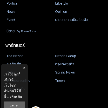
Politics
Lifestyle
News
Opinion
Event
นโยบายการเป็นส่วนตัว
นิยาย
by KaweBook
พาร์ทเนอร์
The Nation
Nation Group
คม ชัด ลึก
กรุงเทพธุรกิจ
×
Nation
Spring News
เราใช้คุกกี้
เพื่อให้
Thainewsonline
Tnews
เว็บไซต์
ฐานเศรษฐกิจ
ทำงานได้ดี
ขึ้น
เพิ่มเติม
ยอมรับ