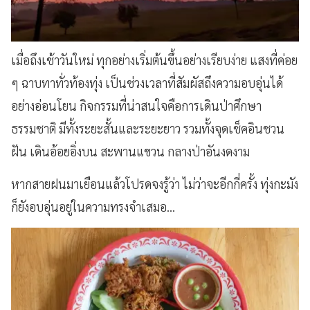
เมื่อถึงเช้าวันใหม่ ทุกอย่างเริ่มต้นขึ้นอย่างเรียบง่าย แสงที่ค่อย
ๆ ฉาบทาทั่วท้องทุ่ง เป็นช่วงเวลาที่สัมผัสถึงความอบอุ่นได้
อย่างอ่อนโยน กิจกรรมที่น่าสนใจคือการเดินป่าศึกษา
ธรรมชาติ มีทั้งระยะสั้นและระยะยาว รวมทั้งจุดเช็คอินชวน
ฝัน เดินอ้อยอิ่งบน สะพานแขวน กลางป่าอันงดงาม
หากสายฝนมาเยือนแล้วโปรดจงรู้ว่า ไม่ว่าจะอีกกี่ครั้ง ทุ่งกะมัง
ก็ยังอบอุ่นอยู่ในความทรงจำเสมอ...