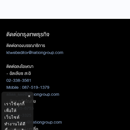
ติดต่อกรุงเทพธุรกิจ
ติดต่อกองบรรณาธิการ
ktwebeditor@nationgroup.com
ติดต่อลงโฆษณา
- อัลเลียซ สะอิ
02-338-3561
Mobile : 087-519-1379
allias_sae@nationgroup.com
×
- ศิชล ภวัตโณทัย
เราใช้คุกกี้
085-255-6753
เพื่อให้
02-338-3325
เว็บไซต์
sichol_paw@nationgroup.com
ทำงานได้ดี
- เชลงพจน์ บุญซื่อ