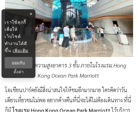
×
เราใช้คุกกี้
เพื่อให้
เว็บไซต์
ทำงานได้ดี
ขึ้น
เพิ่มเติม
ยอมรับ
อควาเรียมความสูงอาคาร 3 ชั้น ภายในโ
รงแรม Hong
ตั้งค่า
Kong Ocean Park Marriott
โอเชียนปาร์คยังมีสิ่งน่าสนใจให้ชมอีกมากมาย ใครคิดว่าวัน
เดียวเที่ยวชมไม่พอ อยากค้างคืนที่นี่จะได้ไม่ต้องเดินทาง ที่นี่
ก็มี
โรงแรม Hong Kong Ocean Park Marriott
ไว้บริการ
ห้องพักสะอาด ขนาดห้องมีให้เลือกหลายประเภท อบอุ่นแบบ
สองต่อสอง อบอุ่นแบบครอบครัว หรือจะจองเป็นห้องยกน้ำ