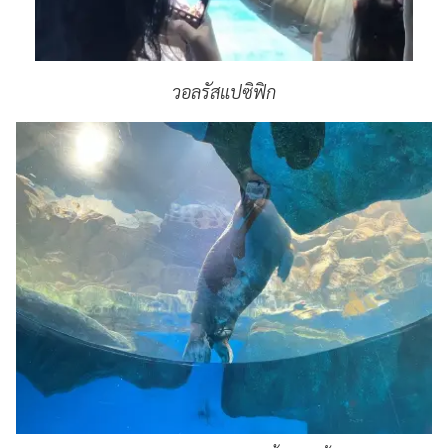
วอลรัสแปซิฟิก