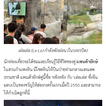
เล่อเล่อ (Le Le) กำลังพักผ่อน (ในวงจรปิด)
นักท่องเที่ยวจะได้ชมและเรียนรู้วิถีชีวิตของคู่
แพนด้ายักษ์
ในสวนกําแพงหิน มีโขดหินให้ปีนป่ายท่ามกลางแสงแดด
ธรรมชาติ แพนด้ายักษ์คู่นี้ชื่อ 'หยิงหยิง' กับ 'เล่อเล่อ' ซึ่งจีน
มอบเป็นของขวัญให้ฮ่องกงครั้งแรกเมื่อปี 2550 และสามารถ
ให้กำเนิดลูกที่นี่