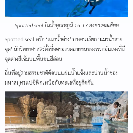
Spotted seal ในน้ำอุณหภูมิ 15-17 องศาเซลเซียส
Spotted seal หรือ ‘แมวน้ำด่าง’ บางคนเรียก ‘แมวน้ำลาย
จุด’ นักวิทยาศาสตร์ตั้งชื่อตามลวดลายขนของพวกมันเองที่มี
จุดด่างสีเข้มบนพื้นขนสีอ่อน
ถิ่นที่อยู่ตามธรรมชาติคือบนแผ่นน้ำแข็งและน่านน้ำของ
มหาสมุทรแปซิฟิกเหนือกับทะเลที่อยู่ติดกัน