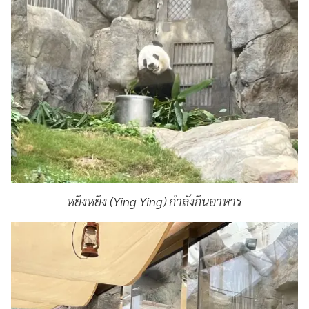
หยิงหยิง (Ying Ying) กำลังกินอาหาร