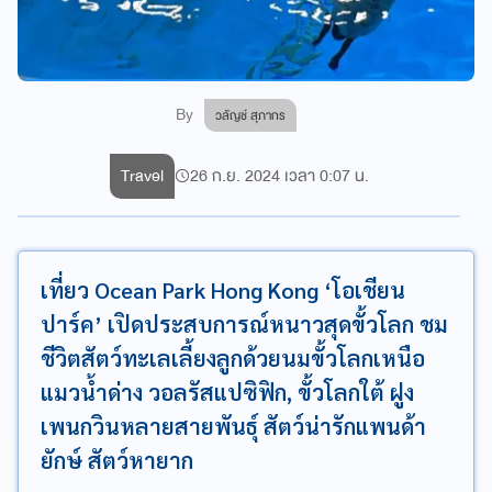
By
วลัญช์ สุภากร
Travel
26 ก.ย. 2024 เวลา 0:07 น.
เที่ยว Ocean Park Hong Kong ‘โอเชียน
ปาร์ค’ เปิดประสบการณ์หนาวสุดขั้วโลก ชม
ชีวิตสัตว์ทะเลเลี้ยงลูกด้วยนมขั้วโลกเหนือ
แมวน้ำด่าง วอลรัสแปซิฟิก, ขั้วโลกใต้ ฝูง
เพนกวินหลายสายพันธุ์ สัตว์น่ารักแพนด้า
ยักษ์ สัตว์หายาก