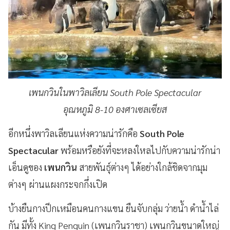
เพนกวินในพาวิลเลียน South Pole Spectacular
อุณหภูมิ 8-10 องศาเซลเซียส
อีกหนึ่งพาวิลเลียนแห่งความน่ารักคือ
South Pole
Spectacular
พร้อมหรือยังที่จะหลงใหลไปกับความน่ารักน่า
เอ็นดูของ
เพนกวิน
สายพันธุ์ต่างๆ ได้อย่างใกล้ชิดจากมุม
ต่างๆ ผ่านแผงกระจกกึ่งเปิด
บ้างยืนกางปีกเหมือนคนกางแขน ยืนจับกลุ่ม ว่ายน้ำ ดำน้ำไล่
กัน มีทั้ง King Penguin (เพนกวินราชา) เพนกวินขนาดใหญ่