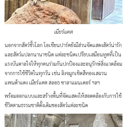
เมียร์แคต
นอกจากสัตว์ขั้วโลก โอเชียนปาร์คยังมีส่วนจัดแสดงสัตว์น่ารัก
และสัตว์แปลกนานาชนิด แต่ละชนิดเปรียบเสมือนทูตที่เป็น
แรงบันดาลใจให้ทุกคนร่วมกันปกป้องและอนุรักษ์สิ่งแวดล้อม
จากการใช้ชีวิตในทุกวัน เช่น ลิงจมูกเชิดสีทองเสฉวน
แพนด้าแดง เมียร์แคต สลอธ ซาลาแมนเดอร์ ฯลฯ
พร้อมออกแบบและสร้างพื้นที่จัดแสดงให้สอดคล้องกับการใช้
ชีวิตตามธรรมชาติดั้งเดิมของสัตว์แต่ละชนิด