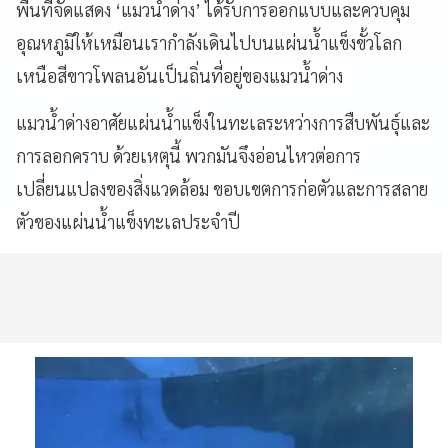
พื้นที่จัดแสดง ‘แมวน้ำด่าง’ ได้รับการออกแบบและควบคุม
อุณหภูมิให้เหมือนเรากำลังเดินไปบนแผ่นน้ำแข็งขั้วโลก
เหนือสีขาวโพลนอันเป็นถิ่นที่อยู่ของแมวน้ำด่าง
แมวน้ำด่างอาศัยแผ่นน้ำแข็งในทะเลระหว่างการสืบพันธุ์และ
การลอกคราบ ด้วยเหตุนี้ พวกมันจึงอ่อนไหวต่อการ
เปลี่ยนแปลงของสิ่งแวดล้อม ขอบเขตการก่อตัวและการสลาย
ตัวของแผ่นน้ำแข็งทะเลประจําปี