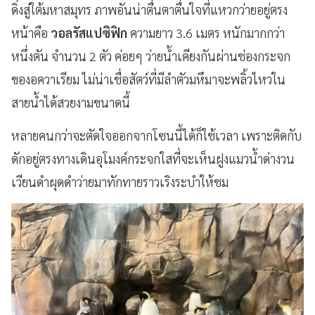
ดิ่งสู่ใต้มหาสมุทร ภาพอันน่าตื่นตาตื่นใจที่แหวกว่ายอยู่ตรง
หน้าคือ
วอลรัสแปซิฟิก
ความยาว 3.6 เมตร หนักมากกว่า
หนึ่งตัน จำนวน 2 ตัว ค่อยๆ ว่ายน้ำเคียงกันผ่านช่องกระจก
ของอควาเรียม ไม่น่าเชื่อสัตว์ที่มีลำตัวมหึมาจะพลิ้วไหวใน
สายน้ำได้สวยงามขนาดนี้
หลายคนกว่าจะตัดใจออกจากโซนนี้ได้ก็ใช้เวลา เพราะติดกับ
ดักอยู่ตรงทางเดินอุโมงค์กระจกใสที่จะเห็นฝูงแมวน้ำด่างวน
เวียนดำผุดดำว่ายมาทักทายราวเริงระบำให้ชม