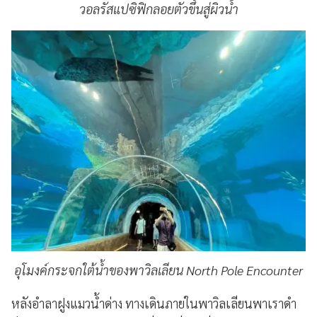
วอลรัสแปซิฟิกลอยตัวขึ้นสู่ผิวน้ำ
อุโมงค์กระจกใต้น้ำของพาวิลเลียน North Pole Encounter
หลังอำลาฝูงแมวน้ำด่าง ทางเดินภายในพาวิลเลียนพาเราดำ