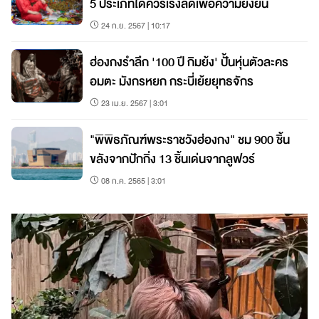
5 ประเภทใดควรเร่งลดเพื่อความยั่งยืน
24 ก.ย. 2567 | 10:17
ฮ่องกงรำลึก '100 ปี กิมย้ง' ปั้นหุ่นตัวละคร
อมตะ มังกรหยก กระบี่เย้ยยุทธจักร
23 เม.ย. 2567 | 3:01
"พิพิธภัณฑ์พระราชวังฮ่องกง" ชม 900 ชิ้น
ขลังจากปักกิ่ง 13 ชิ้นเด่นจากลูฟวร์
08 ก.ค. 2565 | 3:01