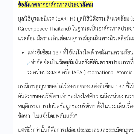
ข้อสังเกตจากองค์กรภาคประชาสังคม
มูลนิธิบูรณะนิเวศ (EARTH) มูลนิธินิติธรรมสิ่งแวดล้
(Greenpeace Thailand) ในฐานะเป็นองค์กรภาคประชาสั
แวดล้อม มีความเห็นต่อเหตุการณ์ฉุกเฉินทางนิวเคลียร์และรั
แท่งซีเซียม-137 ที่ใช้ในโรงไฟฟ้าพลังงานความร้อ
จำกัด จัดเป็น
วัสดุกัมมันตรังสีอันตรายประเภทที
ระหว่างประเทศ หรือ IAEA (International Atomic
กรณีการสูญหายอย่างไร้ร่องรอยของแท่งซีเซียม-137 ชี้ให
อันตรายของบริษัทฯ เจ้าของโรงไฟฟ้า รวมถึงหน่วยงานราชก
พฤติกรรมการปกปิดข้อมูลของบริษัทฯ ทั้งในประเด็นเรื่อง
ข้อหา “ไม่แจ้งโดยพลันแล้ว”
แต่ที่ยิ่งกว่านั้นก็คือการปล่อยปละละเลยและละเมิดก