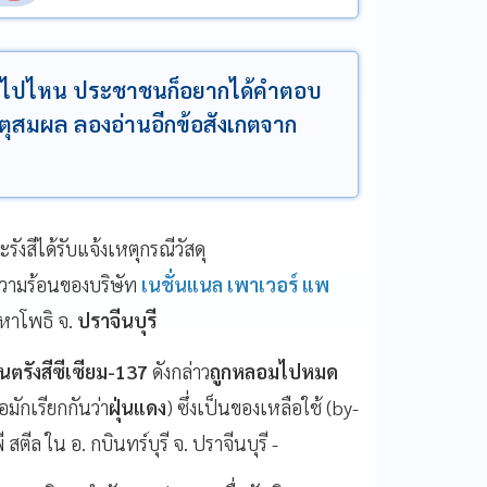
'หายไปไหน ประชาชนก็อยากได้คำตอบ
ตุสมผล ลองอ่านอีกข้อสังเกตจาก
รังสีได้รับแจ้งเหตุกรณีวัสดุ
ามร้อนของบริษัท
เนชั่นแนล เพาเวอร์ แพ
มหาโพธิ จ.
ปราจีนบุรี
ันตรังสีซีเซียม-137
ดังกล่าว
ถูกหลอมไปหมด
มักเรียกกันว่า
ฝุ่นแดง
) ซึ่งเป็นของเหลือใช้ (by-
 ใน อ. กบินทร์บุรี จ. ปราจีนบุรี -