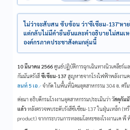
ไม่ว่าจะสับสน ซับซ้อน ว่า'ซีเซียม-137
แต่กลับไม่มีคำยืนยันและคำอธิบายไม่สมเห
องค์กรภาคประชาสังคมกลุ่มนี้
10 มีนาคม 2566
ศูนย์ปฏิบัติการฉุกเฉินทางนิวเคลียร์และ
กัมมันตรังสี
ซีเซียม-137
สูญหายจากโรงไฟฟ้าพลังงานคว
ลนท์ 5 เอ
จำกัด ในพื้นที่นิคมอุตสาหกรรม 304 อ. ศรี
ต่อมา อธิบดีกรมโรงงานอุตสาหกรรมประเมินว่า วั
สดุกัมม
แล้ว
หลังตรวจพบระดับรังสีซีเซียม-137 ในฝุ่นเหล็ก (หรือ
product) จากกระบวนการหลอมโลหะของโรงงานเค พี พี สตีล