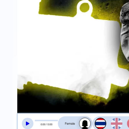
สลับเสียงอ่าน
0
:
00
/
0
:
00