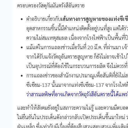
ครอบครองวัสดุกัมมันตรังสีอันตราย
คำอธิบายเกี่ยวกับ
เส้นทางการสูญหายของแท่งซีเ
อุตสาหกรรมชิ้นนี้มีตำแหน่งติดตั้งอยู่บนที่สูง แต่ไ
ความไม่สมเหตุสมผล เนื่องจากโรงไฟฟ้าเป็นพื้นที่ป
แม้แต่ในการแถลงข่าวเมื่อวันที่ 20 มี.ค. ที่ผ่านมา เจ
จากได้รับแจ้งวัตถุอันตรายสูญหาย ก็ยังไม่อาจเข้าไป
เป็นอุปกรณ์ที่ต้องใช้ในกระบวนการผลิต จึงไม่ควรท
การแถลงข่าวของสำนักงานปรมาณูเพื่อสันติที่ยังไม่ส
ซีเซียม-137 นั้นมาจากแท่งซีเซียม-137 จากโรงไฟฟ
ว่าสารมลพิษที่อาจเกิดจากวัตถุรังสีอันตรายนี้ได้แ
และทำให้สังคมยังอยู่ในสภาวะความไม่รู้ และความมืดบอ
ไม่ยืนยันในประเด็นดังกล่าวกลับเปิดประเด็นขึ้นมาใหม่ ว
ฝุ่นเหล็ก ซึ่งเท่ากับมีเรื่องที่ต้องสืบสวนสอบสวนเพิ่มเติม