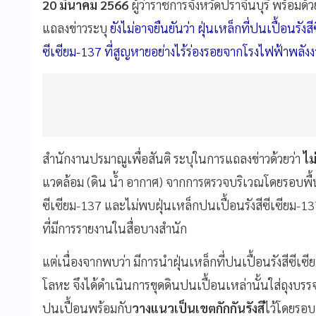
20 มีนาคม 2566
ผู้ว่าราชการจังหวัดปราจีนบุรี พร้อ
แถลงข่าวระบุ
ยังไม่อาจยืนยันว่า ฝุ่นเหล็กที่ปนเปื้อนรังส
ซีเซียม-137 ที่สูญหายอย่างไร้ร่องรอยจากโรงไฟฟ้าพลั
สำนักงานปรมาณูเพื่อสันติ ระบุในการแถลงข่าวด้วยว่า
ไม
แวดล้อม (ดิน น้ำ อากาศ) จากการตรวจบริเวณโดยรอบพื้นท
ซีเซียม-137 และไม่พบฝุ่นเหล็กปนเปื้อนรังสีซีเซียม-137 
ที่มีการรายงานในสื่อบางสำนัก
แต่เนื่องจากพบว่า มีการนำฝุ่นเหล็กที่ปนเปื้อนรังสีซี
โลหะ จึงได้ดำเนินการขุดดินปนเปื้อนเหล่านั้นใส่ถุงบรรจ
ปนเปื้อนพร้อมกับ
วางแนวเป็นเขตกักกันรังสี
ไว้โดยรอบ