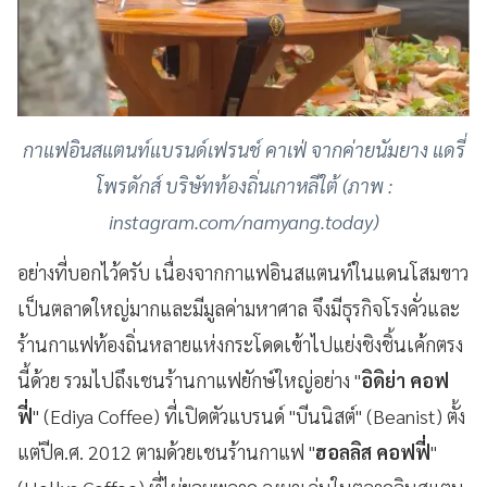
กาแฟอินสแตนท์แบรนด์เฟรนช์ คาเฟ่ จากค่ายนัมยาง แดรี่
โพรดักส์ บริษัทท้องถิ่นเกาหลีใต้ (ภาพ :
instagram.com/namyang.today)
อย่างที่บอกไว้ครับ เนื่องจากกาแฟอินสแตนท์ในแดนโสมขาว
เป็นตลาดใหญ่มากและมีมูลค่ามหาศาล จึงมีธุรกิจโรงคั่วและ
ร้านกาแฟท้องถิ่นหลายแห่งกระโดดเข้าไปแย่งชิงชิ้นเค้กตรง
นี้ด้วย รวมไปถึงเชนร้านกาแฟยักษ์ใหญ่อย่าง "
อิดิย่า คอฟ
ฟี่
" (Ediya Coffee) ที่เปิดตัวแบรนด์ "บีนนิสต์" (Beanist) ตั้ง
แต่ปีค.ศ. 2012 ตามด้วยเชนร้านกาแฟ "
ฮอลลิส คอฟฟี่
"