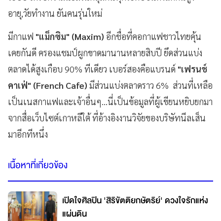
อายุ,วัยทำงาน ยันคนรุ่นใหม่
มีกาแฟ
"แม็กซิม" (Maxim)
อีกชื่อที่คอกาแฟชาวไทยคุ้น
เคยกันดี ครองแชมป์ผูกขาดมานานหลายสิบปี ยึดส่วนแบ่ง
ตลาดได้สูงเกือบ 90% ทีเดียว เบอร์สองคือแบรนด์
"เฟรนช์
คาเฟ่" (French Cafe)
มีส่วนแบ่งตลาดราว 6% ส่วนที่เหลือ
เป็นเนสกาแฟและเจ้าอื่นๆ...นี่เป็นข้อมูลที่ผู้เขียนหยิบยกมา
จากสื่อเว็บไซต์เกาหลีใต้ ที่อ้างอิงงานวิจัยของบริษัทนีลเส็น
มาอีกทีหนึ่ง
เนื้อหาที่เกี่ยวข้อง
เปิดใจศิลปิน 'สิริขัตติยกษัตริย์' ดวงใจรักแห่ง
แผ่นดิน