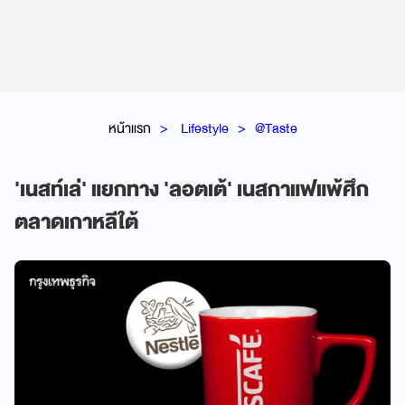
หน้าแรก
Lifestyle
@Taste
'เนสท์เล่' แยกทาง 'ลอตเต้' เนสกาแฟแพ้ศึก
ตลาดเกาหลีใต้