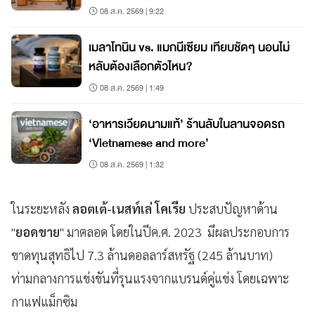
08 ส.ค. 2569 | 9:22
เมลาโทนิน vs. แมกนีเซียม เทียบชัดๆ นอนไม่
หลับต้องเลือกตัวไหน?
08 ส.ค. 2569 | 1:49
‘อาหารเวียดนามแท้’ ร้านลับในลานจอดรถ
‘Vietnamese and more’
08 ส.ค. 2569 | 1:32
ในระยะหลัง
ลอตเต้-เนสท์เล่ โคเรีย
ประสบปัญหาด้าน
"
ยอดขาย
" มาตลอด โดยในปีค.ศ. 2023 มีผลประกอบการ
ขาดทุนสุทธิไป 7.3 ล้านดอลลาร์สหรัฐ (245 ล้านบาท)
ท่ามกลางการแข่งขันที่รุนแรงจากแบรนด์คู่แข่ง โดยเฉพาะ
กาแฟแม็กซิม