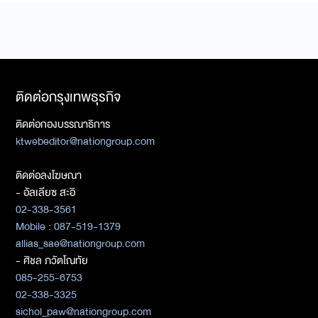
ติดต่อกรุงเทพธุรกิจ
ติดต่อกองบรรณาธิการ
ktwebeditor@nationgroup.com
ติดต่อลงโฆษณา
- อัลเลียซ สะอิ
02-338-3561
Mobile : 087-519-1379
allias_sae@nationgroup.com
- ศิชล ภวัตโณทัย
085-255-6753
02-338-3325
sichol_paw@nationgroup.com