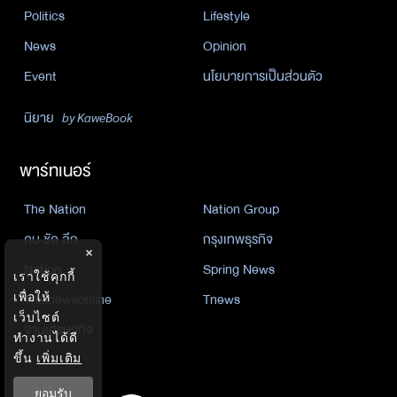
Politics
Lifestyle
News
Opinion
Event
นโยบายการเป็นส่วนตัว
นิยาย
by KaweBook
พาร์ทเนอร์
The Nation
Nation Group
คม ชัด ลึก
กรุงเทพธุรกิจ
×
Nation
Spring News
เราใช้คุกกี้
Thainewsonline
Tnews
เพื่อให้
เว็บไซต์
ฐานเศรษฐกิจ
ทำงานได้ดี
ขึ้น
เพิ่มเติม
ยอมรับ