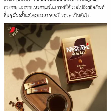
กระจาย และขายเนสกาแฟในเกาหลีใต้ รวมไปถึงผลิตภัณฑ์
อื่นๆ มีผลตั้งแต่ไตรมาสแรกของปี 2026 เป็นต้นไป