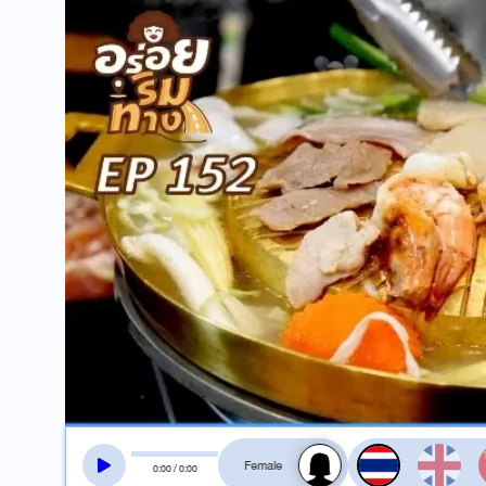
สลับเสียงอ่าน
0
:
00
/
0
:
00