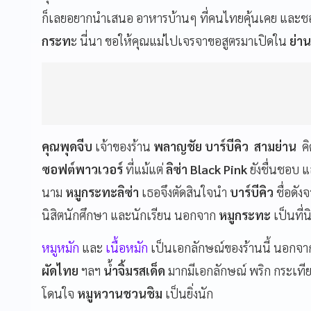
ก็เลยอยากนำเสนอ อาหารบ้านๆ ที่คนไทยคุ้นเคย และชอ
กระท
ะ นี่นา ขอให้คุณแม่ไปเจรจาขอสูตรมาเปิดใน
ย่า
คุณพุดจีบ
เจ้าของร้าน
พลาญชัย บาร์บีคิว สามย่าน
คิ
ซอฟต์พาวเวอร์
ที่แม้แต่
ลิซ่า Black Pink
ยังชื่นชอบ แ
นาม
หมูกระทะลิซ่า
เธอจึงตัดสินใจนำ
บาร์บีคิว
ชื่อดัง
นิสิตนักศึกษา และนักเรียน นอกจาก
หมูกระทะ
เป็นที่
หมูหมัก
และ
เนื้อหมัก
เป็นเอกลักษณ์ของร้านนี้ นอกจา
ผัดไทย
ฯลฯ
น้ำจิ้มรสเด็ด
มากมีเอกลักษณ์ พริก กระเทีย
โดนใจ
หมูหวานชวนชิม
เป็นยิ่งนัก