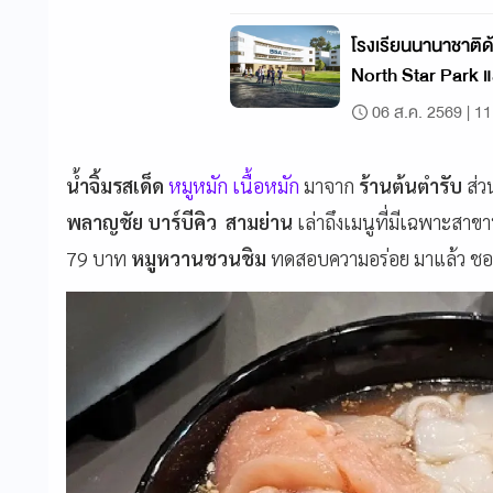
โรงเรียนนานาชาติด
North Star Park แ
นักกีฬาแนวใหม่
06 ส.ค. 2569 | 11
น้ำจิ้มรสเด็ด
หมูหมัก เนื้อหมัก
มาจาก
ร้านต้นตำรับ
ส่ว
พลาญชัย บาร์บีคิว
สามย่าน
เล่าถึงเมนูที่มีเฉพาะสาขา
79 บาท
หมูหวานชวนชิม
ทดสอบความอร่อย มาแล้ว ช