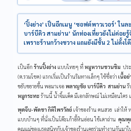
‘ปิ้งย่าง’ เป็นอีกเมนู ‘ซอฟต์พาวเวอร์’ ในล
บาร์บีคิว สามย่าน’ นักท่องเที่ยวยังไม่ค่อย
เพราะร้านกว้างชวาง แถมยังมีชั้น 2 ไม่ตั้งโ
เป็นอีก
ร้านปิ้งย่าง
แบบไทยๆ ที่
หมูหวานชวนชิม
ประท
(ต.รวมโชค) แรกเริ่มเป็นร้านริมทางเล็กๆ ใช้ชื่อว่า
เนื้อ
ขยับขยายขึ้น พอมาเจอ
พลาญชัย บาร์บีคิว สามย่าน
รี
หมูกระทะ
ร้านนี้ น้ำจิ้มเด็ด มีเอกลักษณ์ ไม่เหมือนใคร 
พุดจีบ-พัดชา กิติไพรวัลย์
เจ้าของร้าน คนสวย เล่าให้ 
แบบบ้านๆ ที่นั่งเป็นโต๊ะเก้าอี้หินอ่อน ใช้เตาถ่าน
คุณพุ
คุณแม่ของเธอสนิทกับเจ้าของร้านเคยร่วมทำงานกันมาใ