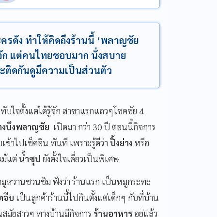
ะครดัง ทำให้คิดถึงร้านนี้ ‘พลาญชัย
รู้จัก แต่คนไทยชอบมาก นั่งสบาย
ต๊ะติดกันดูมีความเป็นส่วนตัว
ับใจตั้งแต่ได้รู้จัก สาขาแรกแถวๆโชคชัย 4
ย่างบึงพลาญชัย
เปิดมา กว่า 30 ปี ตอนนี้กิจการ
บเข้าไปเช็คอิน ทันที เพราะรู้ดีว่า
ปิ้งย่าง
หรือ
แม้แต่
น้ำซุป
ยังตั้งใจเคี่ยวเป็นพิเศษ
หมูหวานชวนชิม ฟังว่า ร้านแรก เป็นหมูกระทะ
ดจีบ
เป็นลูกค้าร้านนี้ไปกินตั้งแต่เด็กๆ กับที่บ้าน
นสมัยสาวๆ ทางบ้านมีกิจการ
ร้านอาหาร
อยู่แล้ว