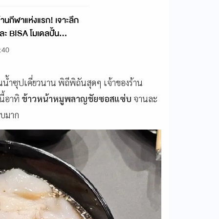
้านกีฬาแห่งแรก! เจาะลึก
ละ BISA โมเดลปั้น
:40
นน้ำซุปเคี่ยวนาน พิถีพิถันสุดๆ เจ้าของร้าน
นี้อาทิ
ข้าวหน้าหมูพลาญชัยซอสแซ่บ
จานละ
อบมาก