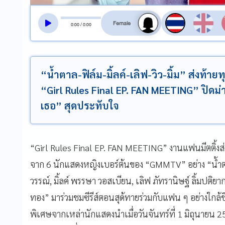
สลับเสียงอ่าน
0
:
00
/
0
:
00
“น้ำตาล-ฟิล์ม-มิ้ลค์-เลิฟ-วิว-มิ้ม” ส่งท้
“Girl Rules Final EP. FAN MEETING” ปิดม่า
เธอ” สุดประทับใจ
“Girl Rules Final EP. FAN MEETING” งานแฟนมีตติ้งส่ง
จาก 6 นักแสดงหญิงเบอร์ต้นของ “GMMTV” อย่าง “น้ำตาล
วรรณ์, มิ้ลค์ พรรษา วอสเบียน, เลิฟ ภัทรานิษฐ์ ลิ้มปติย
ทอง” มาร่วมชมซีรีส์ตอนสุด้ทายร่วมกับแฟน ๆ อย่างใกล้ช
พิเศษจากเหล่านักแสดงนำเมื่อวันจันทร์ที่ 1 มิถุนา