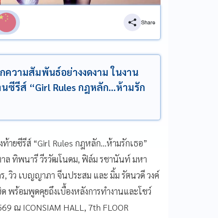
Share
ายทุกความสัมพันธ์อย่างงดงาม ในงาน
นซีรีส์ “Girl Rules กฎหลัก…ห้ามรัก
ท้ายซีรีส์ “Girl Rules กฎหลัก…ห้ามรักเธอ”
 ทิพนารี วีรวัฒโนดม, ฟิล์ม รชานันท์ มหา
ากร, วิว เบญญาภา จีนประสม และ มิ้ม รัตนวดี วงค์
ิด พร้อมพูดคุยถึงเบื้องหลังการทำงานและโชว์
ยน 2569 ณ ICONSIAM HALL, 7th FLOOR