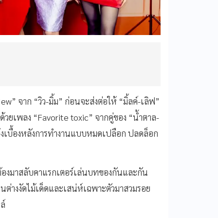
จาก “วิว-มิ้ม” ก่อนจะส่งต่อให้ “มิ้ลค์-เลิฟ”
ด้วยเพลง “Favorite toxic” จากคู่ของ “น้ำตาล-
ูดถึงเบื้องหลังการทำงานแบบหมดเปลือก ปลดล็อก
 8oต้องมาสลับคาแรกเตอร์เล่นบทของกันและกัน
นต่างงัดไม้เด็ดและเสน่ห์เฉพาะตัวมาสวมรอย
ล์