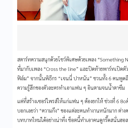
สตาร์ทความสนุกด้วยโชว์พิเศษด้วยเพลง “Something New” 
ที่มากับเพลง “Cross the line” และปิดท้ายพาร์ทเปิดตัว
ฟิล์ม” จากนั้นพิธีกร “เจนนี่ ปาหนัน” ชวนทั้ง 6 คนพ
ความรู้สึกของตัวละครทำเอาแฟน ๆ อินตามจนน้ำตาซึม
แต่ที่สร้างเซอร์ไพรส์ให้แก่แฟน ๆ ต้องยกให้ ช่วงที่ 6
บอกเลยว่า “ความกึง” ของแต่ละคนทำงานหนักมาก ต่างค
บทบาทใหม่ได้อย่างน่าทึ่ง ช็อตนี้ทำเอาคนดูกรี๊ดสนั่นฮอล