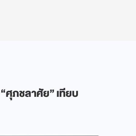
ศุภชลาศัย” เทียบ