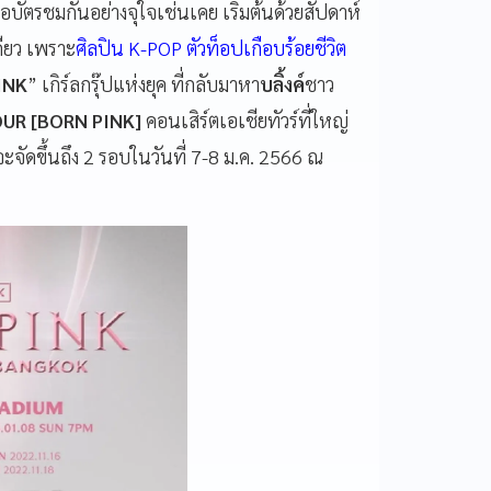
บัตรชมกันอย่างจุใจเช่นเคย เริ่มต้นด้วยสัปดาห์
ียว เพราะ
ศิลปิน K-POP ตัวท็อปเกือบร้อยชีวิต
INK
” เกิร์ลกรุ๊ปแห่งยุค ที่กลับมาหา
บลิ้งค์
ชาว
UR [BORN PINK]
คอนเสิร์ตเอเชียทัวร์ที่ใหญ่
จะจัดขึ้นถึง 2 รอบในวันที่ 7-8 ม.ค. 2566 ณ