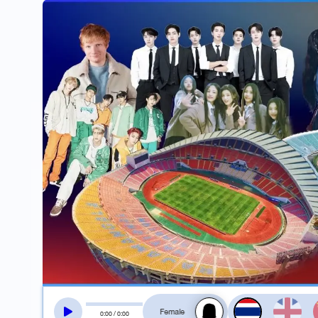
สลับเสียงอ่าน
0
:
00
/
0
:
00