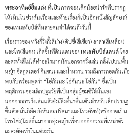
พระอาทิตย์ยิ้มแฉ่ง
ที่เป็นภาพของเด็กน้อยน่ารักที่ปรากฏ
ให้เห็นในช่วงต้นเรื่องและท้ายเรื่องก็เป็นอีกหนึ่งสัญลักษณ์
ของเทเลทับบีส์ที่หลายคนจำได้จนถึงวันนี้
เรื่องราวของ ทวิงกี้วิงกี้(สีม่วง) ดิปซี่(สีเขียว) ลาล่า(สีเหลือง)
และโพ(สีแดง) เกิดขึ้นที่ดินแดนของ
เทเลทับบีส์แลนด์
โดย
ละครทั้งสี่ไม่ได้ทำอะไรมากนักนอกจากวิ่งเล่น กลิ้งไปบนพื้น
หญ้า ขี่สกูตเตอร์ กินขนมและน้ำหวาน รวมถึงการกอดกันเมื่อ
พบกับพร้อมพูดว่า “โอ๋กันนะ โอ๋กันนะ โอ๋กัน” ซึ่งเป็น
พฤติกรรมของเด็กปฐมวัยที่เป็นกลุ่มผู้ชมซีรีส์นั่นเอง
นอกจากการวิ่งเล่นแล้วยังมีสิ่งที่น่าตื่นเต้นสำหรับเด็กปรากฏ
ขึ้นด้วยนั่นก็คือ กังหันลมปริศนาและโทรศัพท์(หรืออาจเป็น
โทรโข่ง)โผล่ขึ้นมาจากทุ่งหญ้าเพื่อบอกกิจกรรมที่เหล่าตัว
ละครต้องทำในแต่ละวัน