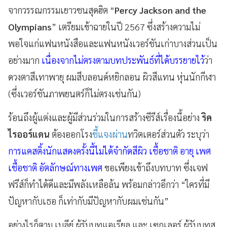
จากวรรณกรรมเยาวชนสุดฮิต “
Percy Jackson and the
Olympians
” เตรียมเข้าฉายในปี 2567 ซึ่งสร้างความไม่
พอใจแก่แฟนหนังสือและแฟนหนังเวอร์ชันเก่าบางส่วนเป็น
อย่างมาก
เนื่องจากไม่ตรงตามบทประพันธ์ที่ได้บรรยายไว้
ว่า
ดวงตาสีเทาพายุ ผมสีบลอนด์หยิกลอน ผิวสีแทน หุ่นนักกีฬา
(ซึ่งเวอร์ชันภาพยนตร์ก็ไม่ตรงเช่นกัน)
ร้อนถึงผู้แต่งและผู้มีส่วนร่วมในการสร้างซีรีส์เรื่องนี้อย่าง
ริค
ไรออร์แดน
ต้องออกโรง
ชี้แจงผ่าน
ทวิตเตอร์ส่วนตัว ระบุว่า
การแคสติ้งนักแสดงครั้งนี้ไม่ได้จำกัดสีผิว เชื้อชาติ อายุ เพศ
เชื้อชาติ อัตลักษณ์ทางเพศ
ขอเพียงเข้าถึงบทบาท ซึ่งเจฟ
ฟรีส์ก็ทำได้ดีและมีพลังเหลือล้น พร้อมกล่าวอีกว่า “ใครที่มี
ปัญหากับเธอ ก็เท่ากับมีปัญหากับผมเช่นกัน”
อย่างไรก็ตาม เบลีย์ ผู้รับบทแอเรียล และ เซกเลอร์ ผู้รับบทส