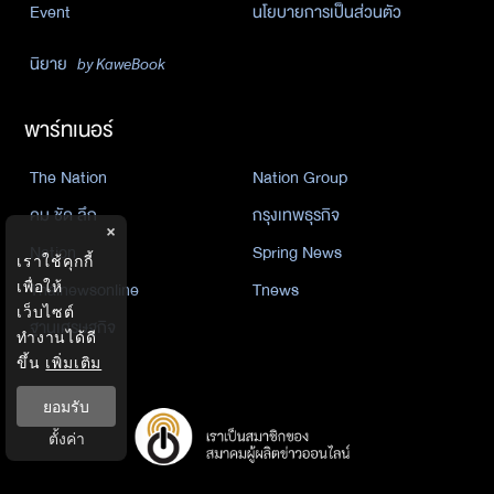
Event
นโยบายการเป็นส่วนตัว
นิยาย
by KaweBook
พาร์ทเนอร์
The Nation
Nation Group
คม ชัด ลึก
กรุงเทพธุรกิจ
×
Nation
Spring News
เราใช้คุกกี้
Thainewsonline
Tnews
เพื่อให้
เว็บไซต์
ฐานเศรษฐกิจ
ทำงานได้ดี
ขึ้น
เพิ่มเติม
ยอมรับ
ตั้งค่า