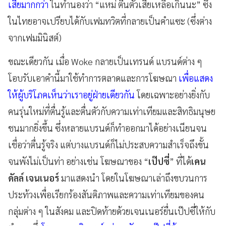
เสียมากกว่า
ในทำนองว่า “แหม่ ตื่นตัวเสียเหลือเกินนะ” ซึ่ง
ในไทยอาจเปรียบได้กับเฟมทวิตที่กลายเป็นคำแซะ (ซึ่งต่าง
จากเฟมมินิสต์)
ขณะเดียวกัน เมื่อ Woke กลายเป็นเทรนด์ แบรนด์ต่าง ๆ
โอบรับเอาคำนี้มาใช้ทำการตลาดและการโฆษณา
เพื่อแสดง
ให้ผู้บริโภคเห็นว่าเราอยู่ฝ่ายเดียวกัน
โดยเฉพาะอย่างยิ่งกับ
คนรุ่นใหม่ที่ตื่นรู้และตื่นตัวกับความเท่าเทียมและสิทธิมนุษย
ชนมากยิ่งขึ้น ซึ่งหลายแบรนด์ก็ทำออกมาได้อย่างเนียนจน
เชื่อว่าตื่นรู้จริง แต่บางแบรนด์ก็ไม่ประสบความสำเร็จถึงขั้น
จนพังไม่เป็นท่า อย่างเช่น โฆษณาของ “
เป๊ปซี่
” ที่ได้
เคน
ดัลล์ เจนเนอร์
มาแสดงนำ โดยในโฆษณาเล่าถึงขบวนการ
ประท้วงเพื่อเรียกร้องสันติภาพและความเท่าเทียมของคน
กลุ่มต่าง ๆ ในสังคม และปิดท้ายด้วยเจนเนอร์ยื่นเป๊ปซี่ให้กับ