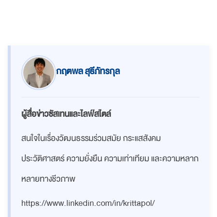
กฤตพล สุธีภัทรกุล
ผู้สื่อข่าวซัสเทนและไลฟ์สไตล์
สนใจในเรื่องวัฒนธรรมร่วมสมัย กระแสสังคม
ประวัติศาสตร์ ความยั่งยืน ความเท่าเทียม และความหลาก
หลายทางชีวภาพ
https://www.linkedin.com/in/krittapol/