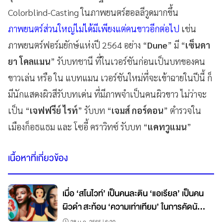
Colorblind-Casting ในภาพยนตร์ฮอลลีวูดมากขึ้น
ภาพยนตร์ส่วนใหญ่ไม่ได้มีเพียงแต่คนขาวอีกต่อไป
เช่น
ภาพยนตร์ฟอร์มยักษ์แห่งปี 2564 อย่าง “
Dune
” มี “
เซ็นดา
ยา โคลแมน
” รับบทชานี ที่ในเวอร์ชันก่อนเป็นบทของคน
ขาวเล่น หรือ ใน แบทแมน เวอร์ชันใหม่ที่จะเข้าฉายในปีนี้ ก็
มีนักแสดงผิวสีรับบทเด่น ที่มีภาพจำเป็นคนผิวขาว ไม่ว่าจะ
เป็น “
เจฟฟรีย์ ไรท์
” รับบท “
เจมส์ กอร์ดอน
” ตำรวจใน
เมืองก็อธแธม และ โซอี้ คราวิทซ์ รับบท “
แคทวูแมน
”
เนื้อหาที่เกี่ยวข้อง
เมื่อ ‘สโนไวท์’ เป็นคนละติน ‘แอเรียล’ เป็นคน
ผิวดำ สะท้อน ‘ความเท่าเทียม’ ในการคัดนัก
แสดง
28 ม.ค. 2565 | 6:30