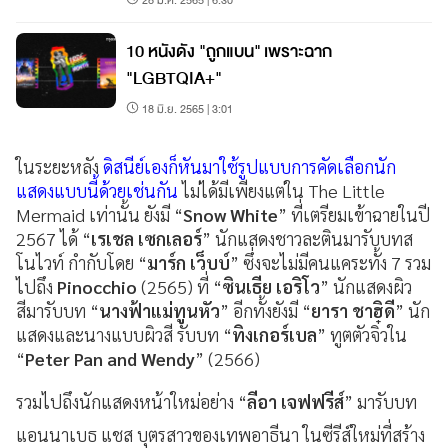
10 หนังดัง "ถูกแบน" เพราะฉาก
"LGBTQIA+"
18 มิ.ย. 2565 | 3:01
ในระยะหลัง
ดิสนีย์เองก็หันมาใช้รูปแบบการคัดเลือกนัก
แสดงแบบนี้ด้วยเช่นกัน
ไม่ได้มีเพียงแต่ใน The Little
Mermaid เท่านั้น ยังมี “
Snow White
” ที่เตรียมเข้าฉายในปี
2567 ได้ “
เรเชล เซกเลอร์
” นักแสดงชาวละตินมารับบทส
โนไวท์ กำกับโดย “
มาร์ก เว็บบ์
” ซึ่งจะไม่มีคนแคระทั้ง 7 รวม
ไปถึง
Pinocchio
(2565) ที่ “
ซินเธีย เอริโว
” นักแสดงผิว
สีมารับบท “
นางฟ้าแม่ทูนหัว
” อีกทั้งยังมี “
ยารา ชาฮิดี
” นัก
แสดงและนางแบบผิวสี รับบท “
ทิงเกอร์เบล
” ทูตตัวจิ๋วใน
“
Peter Pan and Wendy
” (2566)
รวมไปถึงนักแสดงหน้าใหม่อย่าง “
ลีอา เจฟฟรีส์
” มารับบท
แอนนาเบธ แชส บุตรสาวของเทพอาธีนา ในซีรีส์ใหม่ที่สร้าง