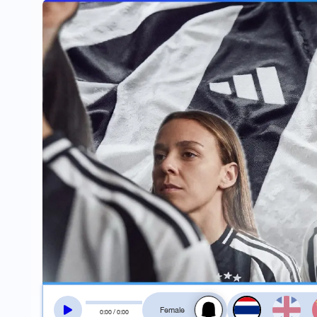
สลับเสียงอ่าน
0
:
00
/
0
:
00