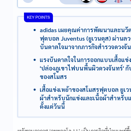
KEY POINTS
adidas เผยคุณค่าการพัฒนาและนวัตก
ฟุตบอล Juventus (ยูเวนตุส) ผ่านลวด
บันดาลใจมาจากภารกิจสำรวจดวงจัน
แรงบันดาลใจในการออกแบบเสื้อแข
'ปล่องภูเขาไฟบนพื้นผิวดวงจันทร์' ก
ของสโมสร
เสื้อแข่งเหย้าของสโมสรฟุตบอล ยูเวน
ผ้าสำหรับนักแข่งและเนื้อผ้าสำหร
ตั้งแต่วันนี้
หลังยานอวกาศ ‘อะพอลโล 11’ เป็นภารกิจที่นำมนุษย์ขึ้น