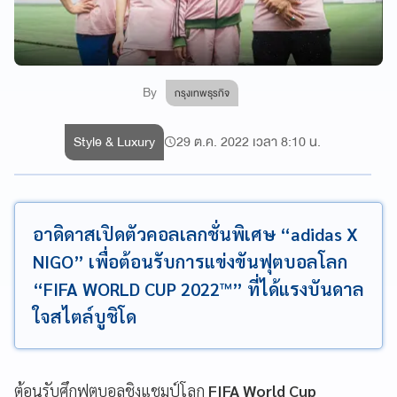
By
กรุงเทพธุรกิจ
Style & Luxury
29 ต.ค. 2022 เวลา 8:10 น.
อาดิดาสเปิดตัวคอลเลกชั่นพิเศษ “adidas X
NIGO” เพื่อต้อนรับการแข่งขันฟุตบอลโลก
“FIFA WORLD CUP 2022™” ที่ได้แรงบันดาล
ใจสไตล์บูชิโด
ต้อนรับศึกฟุตบอลชิงแชมป์โลก
FIFA World Cup