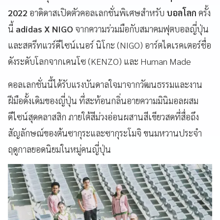
2022
อาดิดาสเปิดตัวคอลเลกชั่นพิเศษสำหรับ
บอลโลก
ครั้ง
นี้
adidas X NIGO
จากความร่วมมือกับสมาคมฟุตบอลญี่ปุ่น
และสตรีทแวร์ดีไซน์เนอร์ นิโกะ (NIGO) อาร์ตไดเรคเตอร์ชื่อ
ดังระดับโลกจากเคนโซ (KENZO) และ Human Made
คอลเลกชั่นนี้ได้รับแรงบันดาลใจมาจากวัฒนธรรมและงาน
ฝีมือดั้งเดิมของญี่ปุ่น ที่สะท้อนกลิ่นอายความมินิมอลผสม
ดีไซน์สุดคลาสสิก ภายใต้สีม่วงอ่อนผสานสีเขียวสดที่สื่อถึง
สัญลักษณ์ของต้นซากุระและซากุระโมจิ ขนมหวานประจำ
ฤดูกาลยอดนิยมในหมู่คนญี่ปุ่น