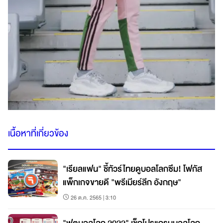
เนื้อหาที่เกี่ยวข้อง
"เรียลแฟน" ชี้ทัวร์ไทยดูบอลโลกซึม! โฟกัส
แพ็กเกจขายดี "พรีเมียร์ลีก อังกฤษ"
26 ต.ค. 2565 | 3:10