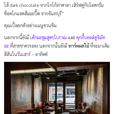
ไส้ dark chocolate จากโกโก้ท่าศาลา เสิร์ฟคู่กับไอศกรีม
ช็อคโกแลตส้มมะปี๊ด จากจันทบุรี”
คุณเปิ้ลยกตัวอย่างเมนูชวนชิม
นอกจากนี้ยังมี
เค้กมะตูมสูตรโบราณ
และ
คุกกี้บอลล์อูจิมัท
ฉะ
ที่สายชาควรลอง นอกจากนั้นยังมี
ทาร์ตผลไม้
ที่จะมาเติม
สีสันในวันเสาร์ – อาทิตย์