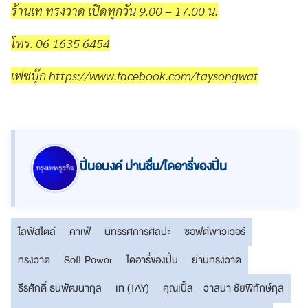
ร้านเท ทรงวาด เปิดทุกวัน 9.00 – 17.00 น.
โทร. 06 1635 6454
เฟซบุ๊ก https://www.facebook.com/taysongwat
ปิ่นอนงค์ ปานชื่น/ไดอารี่ของปิ่น
ไลฟ์สไตล์
คาเฟ่
นิทรรศการศิลปะ
ซอฟต์พาวเวอร์
ทรงวาด
Soft Power
ไดอารี่ของปิ่น
ย่านทรงวาด
ธีรศักดิ์ ธนพัฒนากุล
เท (TAY)
คุณเปิ้ล - วาสนา ชัยพิทักษ์กุล