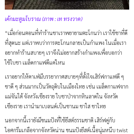
เค้กมะตูมโบราณ
(ภาพ : เท ทรงวาด)
“เมื่อก่อนตอนที่ทำร้านชาเราพยายามตะโกนว่า เราใช้ชาที่ดี
ที่สุดนะ แต่เราพบว่าการตะโกนกลายเป็นกำแพง ในเมื่อเรา
อยากทำร้านสบายๆ เราจึงไม่อยากสร้างกำแพงเพื่อบอกว่า
ใช้ใบชา เมล็ดกาแฟดีแค่ไหน
เราอยากให้คาเฟ่มีบรรยากาศสบายๆที่ตั้งใจเสิร์ฟกาแฟดี ๆ
ชาดี ๆ ส่วนมากเป็นวัตถุดิบในเมืองไทย เช่น เมล็ดกาแฟจาก
แม่จันใต้ จังหวังเชียงราย ใบชาป่าจากหินลาดใน จังหวัด
เชียงราย เรานำมาเบลนด์เป็นชานม ชาใส ชาไทย
นอกจากนี้เรายังมีขนมปังที่ใช้ยีสต์ธรรมชาติ เสิร์ฟคู่กับ
ไอศกรีมเกลือจากจังหวัดน่าน ขนมปังยีสต์เนื้อนุ่มหนึบ twist